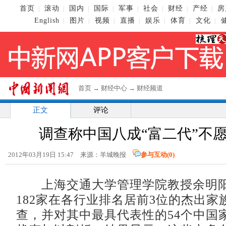
首页
滚动
国内
国际
军事
社会
财经
产经
房
|
|
|
|
|
|
|
|
English
图片
视频
直播
娱乐
体育
文化
|
|
|
|
|
|
|
首页
→
财经中心
→
财经频道
正文
评论
调查称中国八成“富二代”不
2012年03月19日 15:47 来源：羊城晚报
参与互动(
0
)
上海交通大学管理学院教授余明阳
182家在各行业排名居前3位的杰出家
查，并对其中最具代表性的54个中国