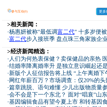
参与互动(
0
)
更多
>相关新闻：
·
杨惠妍被称"最低调
富二代
" 十多岁便
·
富二代
步入接班季 盘点珠三角家族企
>经济新闻精选：
·
人们为何热衷保健？卖保健品的亲热 
·
结婚率降离婚率升 是独立意识崛起还
·
新版个人征信报告将上线 “上午离婚下
·
网红年薪百万？市场调查：仅20%的
·
篇章跳脱、语句难懂 少儿出版物质量
·
会不会是下一个东北？ 面对“唱衰”山
·
基因编辑食品有望今夏上市 和转基因