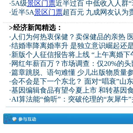
·
5A级
景区门票
近半过百 中低收入人群“
·
近半5A
景区门票
超百元 九成网友认为
>经济新闻精选：
·
人们为何热衷保健？卖保健品的亲热 
·
结婚率降离婚率升 是独立意识崛起还
·
新版个人征信报告将上线 “上午离婚下
·
网红年薪百万？市场调查：仅20%的
·
篇章跳脱、语句难懂 少儿出版物质量
·
会不会是下一个东北？ 面对“唱衰”山
·
基因编辑食品有望今夏上市 和转基因
·
AI算法能“偷听”：突破伦理的“灰犀牛