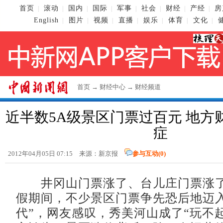
首页
滚动
国内
国际
军事
社会
财经
产经
房
|
|
|
|
|
|
|
|
English
图片
视频
直播
娱乐
体育
文化
|
|
|
|
|
|
|
首页
→
财经中心
→
财经频道
近半数5A级景区门票过百元 地方
症
2012年04月05日 07:15 来源：新京报
参与互动(
0
)
井冈山门票涨了、台儿庄门票涨了
假期间，不少景区门票争先恐后地迈入
代”，网友感叹，秀美河山成了“玩不