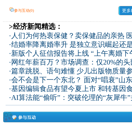
参与互动(
0
)
更多
>经济新闻精选：
·
人们为何热衷保健？卖保健品的亲热 
·
结婚率降离婚率升 是独立意识崛起还
·
新版个人征信报告将上线 “上午离婚下
·
网红年薪百万？市场调查：仅20%的
·
篇章跳脱、语句难懂 少儿出版物质量
·
会不会是下一个东北？ 面对“唱衰”山
·
基因编辑食品有望今夏上市 和转基因
·
AI算法能“偷听”：突破伦理的“灰犀牛