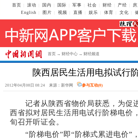
首页
滚动
国内
国际
军事
社会
财经
产经
房
|
|
|
|
|
|
|
|
English
图片
视频
直播
娱乐
体育
文化
|
|
|
|
|
|
|
首页
→
财经中心
→
财经频道
陕西居民生活用电拟试行
2012年04月08日 08:24 来源：新华网
参与互动(
0
)
记者从陕西省物价局获悉，为促进
西省拟对居民生活用电试行阶梯电价
旬召开听证会。
“阶梯电价”即“阶梯式累进电价”