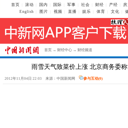
首页
滚动
国内
国际
军事
社会
财经
产经
房
|
|
|
|
|
|
|
|
English
图片
视频
直播
娱乐
体育
文化
|
|
|
|
|
|
|
首页
→
财经中心
→
财经频道
雨雪天气致菜价上涨 北京商务委
2012年11月04日 22:03 来源：
中国新闻网
参与互动(
0
)