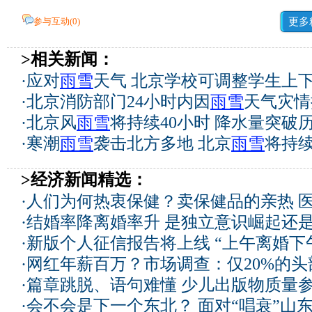
参与互动(
0
)
更多
>相关新闻：
·
应对
雨雪
天气 北京学校可调整学生上
·
北京消防部门24小时内因
雨雪
天气灾情
·
北京风
雨雪
将持续40小时 降水量突破
·
寒潮
雨雪
袭击北方多地 北京
雨雪
将持
>经济新闻精选：
·
人们为何热衷保健？卖保健品的亲热 
·
结婚率降离婚率升 是独立意识崛起还
·
新版个人征信报告将上线 “上午离婚下
·
网红年薪百万？市场调查：仅20%的
·
篇章跳脱、语句难懂 少儿出版物质量
·
会不会是下一个东北？ 面对“唱衰”山