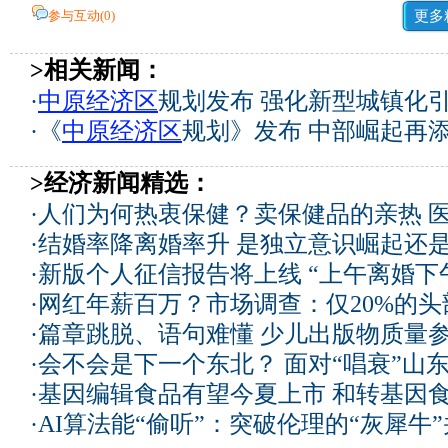
参与互动(
0
)
更多
>相关新闻：
·
中原经济区
规划发布 强化新型城镇化
·
《
中原经济区
规划》发布 中部崛起再
>经济新闻精选：
·
人们为何热衷保健？卖保健品的亲热 
·
结婚率降离婚率升 是独立意识崛起还
·
新版个人征信报告将上线 “上午离婚下
·
网红年薪百万？市场调查：仅20%的
·
篇章跳脱、语句难懂 少儿出版物质量
·
会不会是下一个东北？ 面对“唱衰”山
·
基因编辑食品有望今夏上市 和转基因
·
AI算法能“偷听”：突破伦理的“灰犀牛