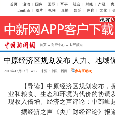
首页
滚动
国内
国际
军事
社会
财经
产经
房
|
|
|
|
|
|
|
|
English
图片
视频
直播
娱乐
体育
文化
|
|
|
|
|
|
|
首页
→
财经中心
→
财经频道
中原经济区规划发布 人力、地域
2012年12月03日 14:17 来源：中国广播网
参与互动(
0
)
【导读】中原经济区规划发布，探
业和粮食、生态和环境为代价的协调发展
现收入倍增。经济之声评论：中部崛
据经济之声《央广财经评论》报道