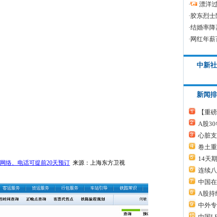
·
漂洋过
·
胶东烈士
·
结婚率降
·
网红年薪
中新社
新闻排
【重磅
A股3
心脏支
卷土重
14天
网络、电话可提前20天预订
来源：上海东方卫视
连续八
中国在
A股持
中外专
中国L