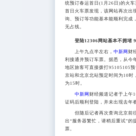
统预订春运首日(1月26日)的火
首日火车票发现，该网站再次出现
询、预订等功能基本能顺利完成，直
无占线。
登陆12306网站基本不拥堵 9
上午九点半左右，
中新网
财
利接通并预订车票。据悉，从今年
地区旅客可直接拨打9510510
京站和北京北站预定时间为10时
为15时。
中新网
财经频道记者于上午1
证码后顺利登陆，并未出现去年春
但随后记者再次查询北京前往
出“服务器繁忙，请稍后重试”的
票。