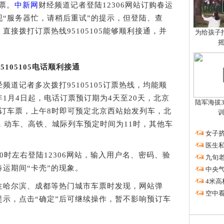
车票。
中新网
财经频道记者登陆12306网站订购春运
“服务器忙，请稍后重试”的提示，但登陆、查
接拨打订票热线95105105能够顺利接通，并
为给孩子拍
5105105电话顺利接通
经频道记者多次拨打95105105订票热线，均能顺
1月4日起，电话订票预订期为4天至20天，北京
陆军海拔3
5预订车票，上午8时即可预定北京西站始发列车，北
，动车、高铁、城际列车预定时间为11时，其他车
·
女子挤
·
医生私
0时左右登陆12306网站，输入用户名、密码、验
·
九旬
运期间“卡壳”的现象。
·
中央
·
4米高
哈尔滨、成都等热门城市车票时发现，网站弹
·
空中看
提示，点击“确定”后可继续操作，暂不影响预订车