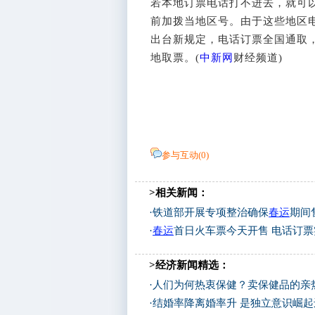
若本地订票电话打不进去，就可以尝
前加拨当地区号。由于这些地区
出台新规定，电话订票全国通取
地取票。(
中新网
财经频道)
参与互动(
0
)
>相关新闻：
·
铁道部开展专项整治确保
春运
期间
·
春运
首日火车票今天开售 电话订
>经济新闻精选：
·
人们为何热衷保健？卖保健品的亲
·
结婚率降离婚率升 是独立意识崛