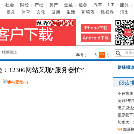
社会
财经
产经
房产
金融
证券
汽车
I T
能源
|
|
|
|
|
|
|
|
|
|
播
娱乐
体育
文化
健康
生活
葡萄酒
微视界
演出
|
|
|
|
|
|
|
|
|
→
财经频道
大
中
小
字号：
财经频道
12306网站又现“服务器忙”
阅读
参与互动(
0
)
·
不舍旅澳
·
历时3年
·
佛罗里达
·
福原爱平
·
加拿大一
·
加油