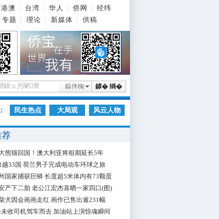
港澳
台湾
华人
侨网
经纬
|
|
|
|
专题
理论
新媒体
供稿
|
|
|
鏂伴椈
鎼� 绱�
:
民生热点
大局观
风云人物
推荐
大熊猫回国！澳大利亚将租期延长5年
跨越33国 荷兰男子完成电动车环球之旅
州国家捕获巨蟒 长度超5米体内有73颗蛋
安产下二胎 老公江宏杰喜晒一家四口(图)
柴犬因会画画走红 画作已售出逾231幅
枪未收司机驾车而去 加油站上演惊魂瞬间