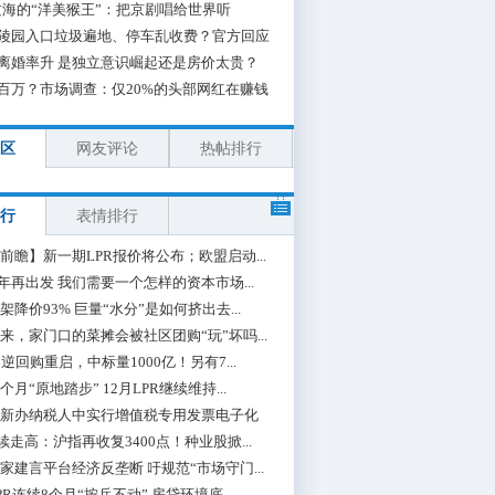
海的“洋美猴王”：把京剧唱给世界听
陵园入口垃圾遍地、停车乱收费？官方回应
离婚率升 是独立意识崛起还是房价太贵？
百万？市场调查：仅20%的头部网红在赚钱
区
网友评论
热帖排行
行
表情排行
前瞻】新一期LPR报价将公布；欧盟启动...
0年再出发 我们需要一个怎样的资本市场...
架降价93% 巨量“水分”是如何挤出去...
来，家门口的菜摊会被社区团购“玩”坏吗...
期逆回购重启，中标量1000亿！另有7...
个月“原地踏步” 12月LPR继续维持...
新办纳税人中实行增值税专用发票电子化
续走高：沪指再收复3400点！种业股掀...
家建言平台经济反垄断 吁规范“市场守门...
PR连续8个月“按兵不动” 房贷环境底...