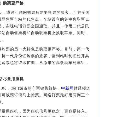
 购票更严格
，通过互联网购票后需要换票的旅客，可在全国
联网售票车站的代售点、车站设立的集中售取票点
票，实现电话订票全国通取。并且，使用二代居民
车站自动售票机和自动取票机上换取车票。同时，
时。
购票的另一大特色是购票更严格。目前，第一代
，持一代身份证购票的旅客，需到临时制证处开具
制购票也将继续扩围，从原来的高铁动车列车组，
话尽量用座机
:00，热门城市的车票销售较快，
中新网
财经频道
旦可以预订便马上抢票。网络订票最好用两到三个
票。
量用座机，因为座机信号更稳定，更容易接入。