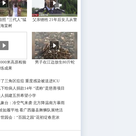
照 “三代人”猛
父亲牺牲 21年后女儿从警
摇海棠树
000米高原检验
男子在江边放生80斤蛇
训练成果
了三角区痘痘 重度感染被送进ICU
下给病人捐款14年 “谎称”是慈善项目
老人捐建五所希望小学
气象台：冷空气来袭 北方降温南方暴雨
桩如履平地 看广西藤县舞狮队展绝活
世园会：“百园之园”花初绽春意浓