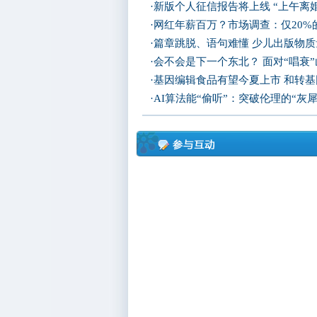
·
新版个人征信报告将上线 “上午离
·
网红年薪百万？市场调查：仅20%
·
篇章跳脱、语句难懂 少儿出版物
·
会不会是下一个东北？ 面对“唱衰
·
基因编辑食品有望今夏上市 和转
·
AI算法能“偷听”：突破伦理的“灰