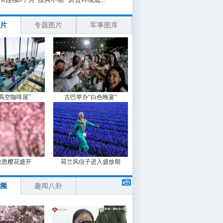
片
专题图片
军事图库
“高空咖啡屋”
古巴举办“白色晚宴”
波恩樱花盛开
荷兰风信子进入盛放期
频
趣闻八卦