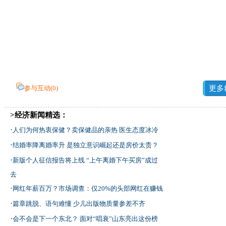
参与互动(
0
)
更多
>经济新闻精选：
·
人们为何热衷保健？卖保健品的亲热 医生态度冰冷
·
结婚率降离婚率升 是独立意识崛起还是房价太贵？
·
新版个人征信报告将上线 “上午离婚下午买房”成过
去
·
网红年薪百万？市场调查：仅20%的头部网红在赚钱
·
篇章跳脱、语句难懂 少儿出版物质量参差不齐
·
会不会是下一个东北？ 面对“唱衰”山东亮出这份榜