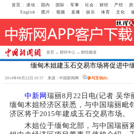
首页
滚动
国内
国际
军事
社会
财经
产经
房
|
|
|
|
|
|
|
|
English
图片
视频
直播
娱乐
体育
文化
|
|
|
|
|
|
|
首页
→
财经中心
→
财经频道
缅甸木姐建玉石交易市场将促进中
2014年08月22日 16:57 来源：
中国新闻网
参与互动(
0
)
中新网
瑞丽8月22日电(记者 吴华
缅甸木姐经济区获悉，与中国瑞丽毗
济区将于2015年建成玉石交易市场。
木姐位于缅甸北部，与中国瑞丽紧