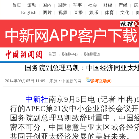
首页
滚动
国内
国际
军事
社会
财经
产经
房
|
|
|
|
|
|
|
|
English
图片
视频
直播
娱乐
体育
文化
|
|
|
|
|
|
|
首页
→
财经中心
→
财经频道
国务院副总理马凯：中国经济同亚太
2014年09月05日 11:09 来源：
中国新闻网
参与互动(
0
)
中新社
南京9月5日电 (记者 申冉
行的APEC第21次中小企业部长会议
国务院副总理马凯致辞时重申，中国
密不可分，中国愿意与亚太区域各经
共同开创亚太经济发展的美好未来。