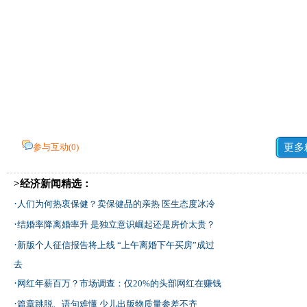
参与互动(
0
)
更多
>经济新闻精选：
·
人们为何热衷保健？卖保健品的亲热 医生态度冰冷
·
结婚率降离婚率升 是独立意识崛起还是房价太贵？
·
新版个人征信报告将上线 “上午离婚下午买房”成过
去
·
网红年薪百万？市场调查：仅20%的头部网红在赚钱
·
篇章跳脱、语句难懂 少儿出版物质量参差不齐