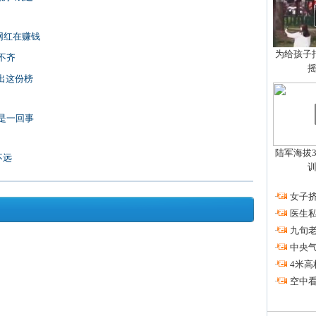
网红在赚钱
为给孩子拍
不齐
出这份榜
是一回事
陆军海拔3
不远
·
女子挤
·
医生私
·
九旬
·
中央
·
4米高
·
空中看