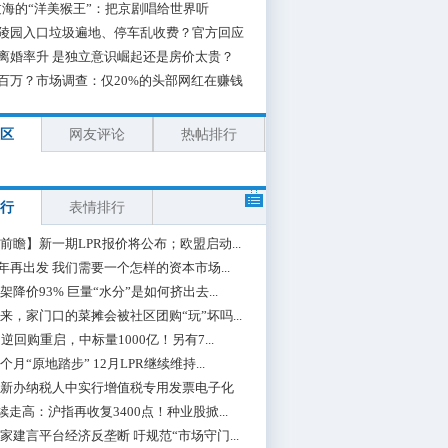
海的“洋美猴王”：把京剧唱给世界听
陵园入口垃圾遍地、停车乱收费？官方回应
离婚率升 是独立意识崛起还是房价太贵？
百万？市场调查：仅20%的头部网红在赚钱
区
网友评论
热帖排行
行
表情排行
前瞻】新一期LPR报价将公布；欧盟启动...
0年再出发 我们需要一个怎样的资本市场...
架降价93% 巨量“水分”是如何挤出去...
来，家门口的菜摊会被社区团购“玩”坏吗...
期逆回购重启，中标量1000亿！另有7...
个月“原地踏步” 12月LPR继续维持...
新办纳税人中实行增值税专用发票电子化
续走高：沪指再收复3400点！种业股掀...
家建言平台经济反垄断 吁规范“市场守门...