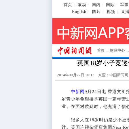
首页
滚动
国内
国际
军事
|
|
|
|
English
图片
视频
直
|
|
|
首页
→
财经中心
英国18岁小子竞逐
2014年09月22日 10:13 来源：
中国新闻网
中新网
9月22日电 香港文
岁青少年希望接掌英国一家年营业
业。在面对质疑时，他充满了信
很多人在18岁时仍是少不更事
计。英国连锁杂货店集团Nisa R