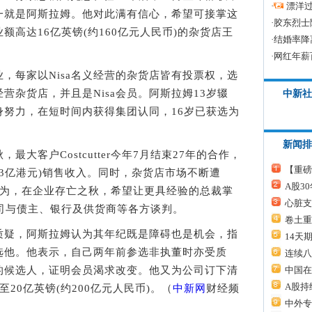
·
漂洋过
一就是阿斯拉姆。他对此满有信心，希望可接掌这
·
胶东烈士
高达16亿英镑(约160亿元人民币)的杂货店王
·
结婚率降
·
网红年薪
，每家以Nisa名义经营的杂货店皆有投票权，选
营杂货店，并且是Nisa会员。阿斯拉姆13岁辍
中新社
身努力，在短时间内获得集团认同，16岁已获选为
新闻排
大客户Costcutter今年7月结束27年的合作，
【重磅
约63亿港元)销售收入。同时，杂货店市场不断遭
A股3
会员认为，在企业存亡之秋，希望让更具经验的总裁掌
心脏支
司与债主、银行及供货商等各方谈判。
卷土重
疑，阿斯拉姆认为其年纪既是障碍也是机会，指
14天
选他。他表示，自己两年前参选非执董时亦受质
连续八
的候选人，证明会员渴求改变。他又为公司订下清
中国在
A股持
20亿英镑(约200亿元人民币)。（
中新网
财经频
中外专