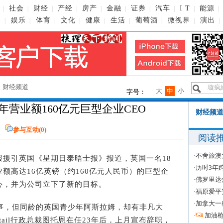
社会
财经
产经
房产
金融
证券
汽车
I T
能源
|
|
|
|
|
|
|
|
|
|
播
娱乐
体育
文化
健康
生活
葡萄酒
微视界
演出
|
|
|
|
|
|
|
|
|
→
财经频道
大
中
小
字号：
年营业额160亿元巨型企业CEO
财经频道
参与互动(
0
)
阅读
·
不舍旅澳
汇报援引英国《星期日泰晤士报》报道，英国一名18
·
历时3年
额高达16亿英镑（约160亿元人民币）的巨型企
·
佛罗里达
心，并为公司立下了新的目标。
·
福原爱平
·
加拿大一
，但同龄的英国青少年阿斯拉姆，却有非凡大
·
加油
etail行政总裁图托恩在任23年后，上月宣布辞职，