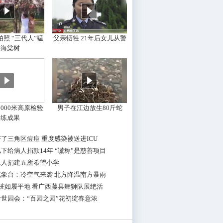
照 “三代人”猛
父亲牺牲 21年后女儿从警
摇海棠树
000米高原检验
男子在江边放生80斤蛇
训练成果
了三角区痘痘 重度感染被送进ICU
下给病人捐款14年 “谎称”是慈善项目
老人捐建五所希望小学
气象台：冷空气来袭 北方降温南方暴雨
桩如履平地 看广西藤县舞狮队展绝活
世园会：“百园之园”花初绽春意浓