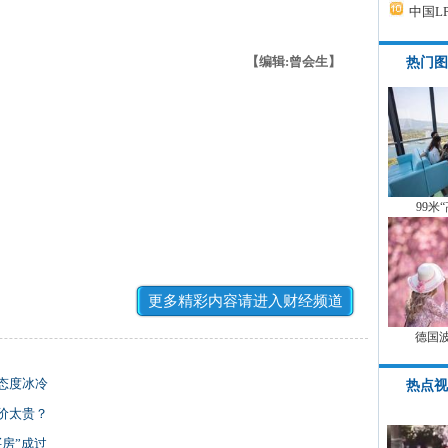
中国L
【编辑:曾会生】
热门图
99米
更多精彩内容请进入财经频道
德国
态度冰冷
热点视
价太贵？
房”成过