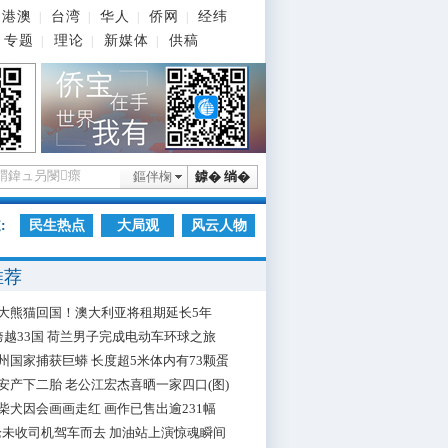
港澳
台湾
华人
侨网
经纬
|
|
|
|
专题
理论
新媒体
供稿
|
|
|
鏂伴椈
鎼� 绱�
:
民生热点
大局观
风云人物
推荐
大熊猫回国！澳大利亚将租期延长5年
跨越33国 荷兰男子完成电动车环球之旅
州国家捕获巨蟒 长度超5米体内有73颗蛋
安产下二胎 老公江宏杰喜晒一家四口(图)
柴犬因会画画走红 画作已售出逾231幅
枪未收司机驾车而去 加油站上演惊魂瞬间