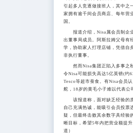
引起多人竞逐做接班人，其中之
家拥有逾千间会员商店、每年营业额
国。
报道介绍，Nisa属会员制企业
出董事局成员。阿斯拉姆父母有经
学，协助家人打理店铺，凭借自
非执行董事。
然而Nisa集团正陷入多事之秋，最
令Nisa可能损失高达5亿英镑(
Tesco等超市蚕食。有Nisa
舵，18岁的黄毛小子难以代表公
该报道称，面对缺乏经验的质
自己充满热诚，能吸引会员投票
疑，但最终击败其余数字具经验
晰目标，希望5年内把营业额提升至
道）