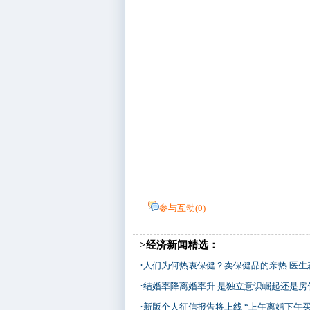
参与互动(
0
)
>经济新闻精选：
·
人们为何热衷保健？卖保健品的亲热 医生
·
结婚率降离婚率升 是独立意识崛起还是房
·
新版个人征信报告将上线 “上午离婚下午买