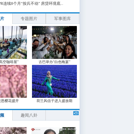
PR连续8个月“按兵不动” 房贷环境底...
片
专题图片
军事图库
“高空咖啡屋”
古巴举办“白色晚宴”
波恩樱花盛开
荷兰风信子进入盛放期
频
趣闻八卦