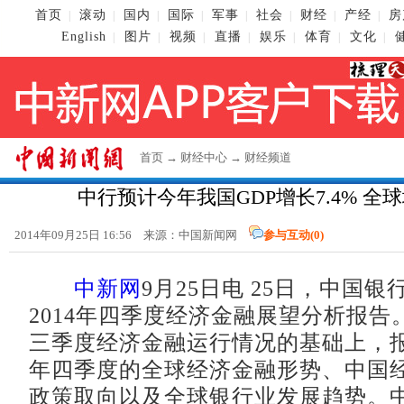
首页
滚动
国内
国际
军事
社会
财经
产经
房
|
|
|
|
|
|
|
|
English
图片
视频
直播
娱乐
体育
文化
|
|
|
|
|
|
|
首页
→
财经中心
→
财经频道
中行预计今年我国GDP增长7.4% 全球
2014年09月25日 16:56 来源：
中国新闻网
参与互动(
0
)
中新网
9月25日电 25日，中国
2014年四季度经济金融展望分析报告。
三季度经济金融运行情况的基础上，报告
年四季度的全球经济金融形势、中国
政策取向以及全球银行业发展趋势。