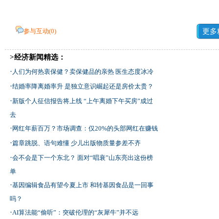
参与互动(
0
)
更多
>经济新闻精选：
·
人们为何热衷保健？卖保健品的亲热 医生态度冰冷
·
结婚率降离婚率升 是独立意识崛起还是房价太贵？
·
新版个人征信报告将上线 “上午离婚下午买房”成过
去
·
网红年薪百万？市场调查：仅20%的头部网红在赚钱
·
篇章跳脱、语句难懂 少儿出版物质量参差不齐
·
会不会是下一个东北？ 面对“唱衰”山东亮出这份榜
单
·
基因编辑食品有望今夏上市 和转基因食品是一回事
吗？
·
AI算法能“偷听”：突破伦理的“灰犀牛”并不远