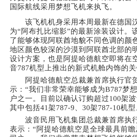
国际航线采用梦想飞机来执飞。
该飞机机身采用本周最新在德国汉
为“阿布扎比缩影”的最新涂装设计。
了能够体现阿联酋地貌不同色调的颜
地区颜色较深的沙漠到阿联酋北部的
设计方案，也是阿提哈德航空即将在空
音787机型上推出的新式机舱内饰的
阿提哈德航空总裁兼首席执行官贺
示：“我们非常荣幸能够成为B787梦
户之一。目前以确认订购超过100架
其中包括41架787-9、30架787-10机型
波音民用飞机集团总裁兼首席执行官Ra
表示：“阿提哈德航空是全球最具前瞻