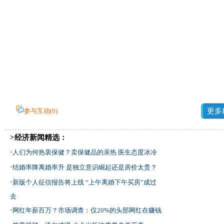
参与互动(
0
)
更多
>经济新闻精选：
·
人们为何热衷保健？卖保健品的亲热 医生态度冰冷
·
结婚率降离婚率升 是独立意识崛起还是房价太贵？
·
新版个人征信报告将上线 “上午离婚下午买房”成过
去
·
网红年薪百万？市场调查：仅20%的头部网红在赚钱