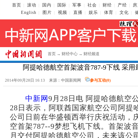
首页
滚动
国内
国际
军事
社会
财经
产经
房
|
|
|
|
|
|
|
|
English
图片
视频
直播
娱乐
体育
文化
|
|
|
|
|
|
|
首页
→
财经中心
→
财经频道
阿提哈德航空首架波音787-9下线 采
2014年09月28日 16:13 来源：
中国新闻网
参与互动(
0
)
中新网
9月28日电 阿提哈德航空
28日表示，阿联酋国家航空公司阿提
公司日前在华盛顿西举行庆祝活动，
空首架787--9梦想飞机下线。首架波音78
月交付阿提哈德航空公司，未来该公司