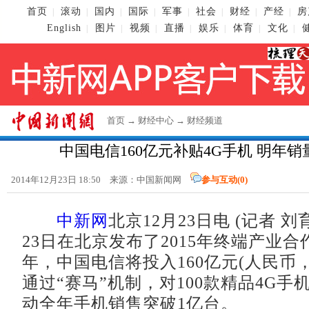
首页
滚动
国内
国际
军事
社会
财经
产经
房
|
|
|
|
|
|
|
|
English
图片
视频
直播
娱乐
体育
文化
|
|
|
|
|
|
|
首页
→
财经中心
→
财经频道
中国电信160亿元补贴4G手机 明年销
2014年12月23日 18:50 来源：
中国新闻网
参与互动(
0
)
中新网
北京12月23日电 (记者 
23日在北京发布了2015年终端产业合作
年，中国电信将投入160亿元(人民币
通过“赛马”机制，对100款精品4G手
动全年手机销售突破1亿台。