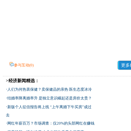
参与互动(
0
)
更多
>经济新闻精选：
·
人们为何热衷保健？卖保健品的亲热 医生态度冰冷
·
结婚率降离婚率升 是独立意识崛起还是房价太贵？
·
新版个人征信报告将上线 “上午离婚下午买房”成过
去
·
网红年薪百万？市场调查：仅20%的头部网红在赚钱