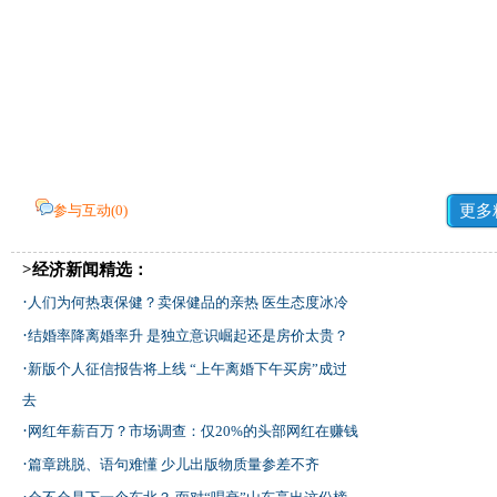
参与互动(
0
)
更多
>经济新闻精选：
·
人们为何热衷保健？卖保健品的亲热 医生态度冰冷
·
结婚率降离婚率升 是独立意识崛起还是房价太贵？
·
新版个人征信报告将上线 “上午离婚下午买房”成过
去
·
网红年薪百万？市场调查：仅20%的头部网红在赚钱
·
篇章跳脱、语句难懂 少儿出版物质量参差不齐
·