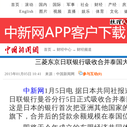
首页
滚动
国内
国际
军事
社会
财经
产经
房
|
|
|
|
|
|
|
|
English
图片
视频
直播
娱乐
体育
文化
|
|
|
|
|
|
|
首页
→
财经中心
→
财经频道
三菱东京日联银行吸收合并泰国
2015年01月05日 10:41 来源：
中国新闻网
参与互动(
0
)
中新网
1月5日电 据日本共同社
日联银行曼谷分行5日正式吸收合并
这是日本的银行首次把亚洲其他国家
旗下，合并后的贷款余额规模在泰国