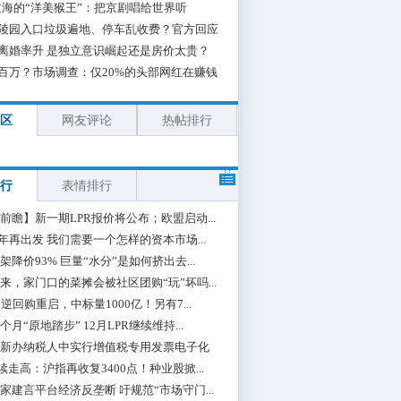
海的“洋美猴王”：把京剧唱给世界听
陵园入口垃圾遍地、停车乱收费？官方回应
离婚率升 是独立意识崛起还是房价太贵？
百万？市场调查：仅20%的头部网红在赚钱
区
网友评论
热帖排行
行
表情排行
前瞻】新一期LPR报价将公布；欧盟启动...
0年再出发 我们需要一个怎样的资本市场...
架降价93% 巨量“水分”是如何挤出去...
来，家门口的菜摊会被社区团购“玩”坏吗...
期逆回购重启，中标量1000亿！另有7...
个月“原地踏步” 12月LPR继续维持...
新办纳税人中实行增值税专用发票电子化
续走高：沪指再收复3400点！种业股掀...
家建言平台经济反垄断 吁规范“市场守门...