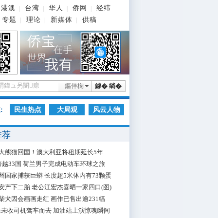
港澳
台湾
华人
侨网
经纬
|
|
|
|
专题
理论
新媒体
供稿
|
|
|
鏂伴椈
鎼� 绱�
:
民生热点
大局观
风云人物
推荐
大熊猫回国！澳大利亚将租期延长5年
跨越33国 荷兰男子完成电动车环球之旅
州国家捕获巨蟒 长度超5米体内有73颗蛋
安产下二胎 老公江宏杰喜晒一家四口(图)
柴犬因会画画走红 画作已售出逾231幅
枪未收司机驾车而去 加油站上演惊魂瞬间