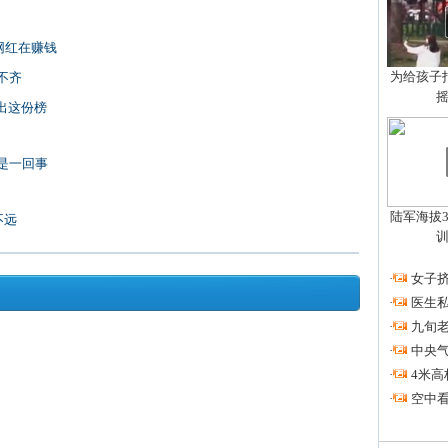
网红在赚钱
为给孩子拍
不齐
出这份榜
是一回事
陆军海拔3
不远
·
女子挤
·
医生私
·
九旬
·
中央
·
4米高
·
空中看