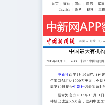
首页
滚动
国内
国际
军事
|
|
|
|
English
图片
视频
直
|
|
|
首页
→
财经中心
中国最大有机
2015年01月10日 14:43 来源：
中国新闻网
中新社
西宁1月10日电（孙睿
年出口创汇达1000万美元，创
海英10日接受
中新社
记者采访时
据青海官方2014年10月31
种植已达近5.5万亩，位列中国之