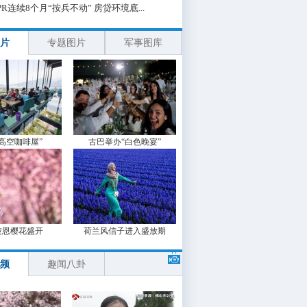
PR连续8个月“按兵不动” 房贷环境底...
片
专题图片
军事图库
“高空咖啡屋”
古巴举办“白色晚宴”
波恩樱花盛开
荷兰风信子进入盛放期
频
趣闻八卦