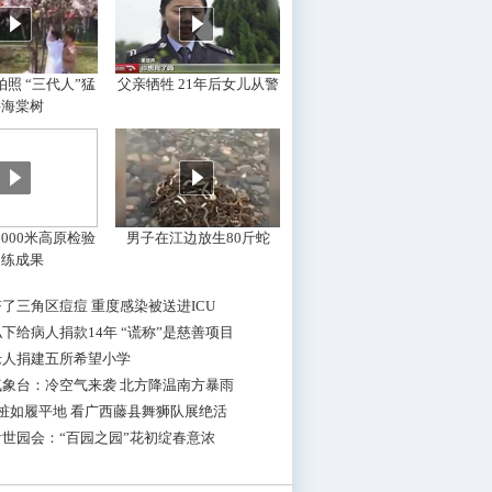
照 “三代人”猛
父亲牺牲 21年后女儿从警
摇海棠树
000米高原检验
男子在江边放生80斤蛇
训练成果
了三角区痘痘 重度感染被送进ICU
下给病人捐款14年 “谎称”是慈善项目
老人捐建五所希望小学
气象台：冷空气来袭 北方降温南方暴雨
桩如履平地 看广西藤县舞狮队展绝活
世园会：“百园之园”花初绽春意浓