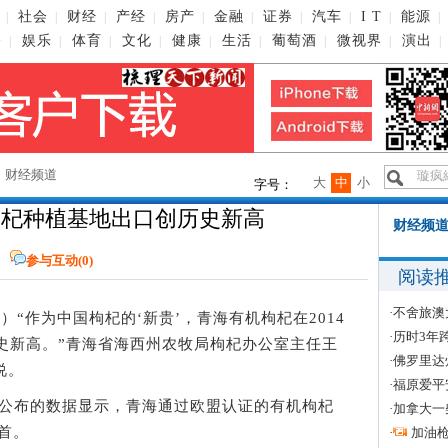
社会
财经
产经
房产
金融
证券
汽车
I T
能源
|
|
|
|
|
|
|
|
|
|
播
娱乐
体育
文化
健康
生活
葡萄酒
微视界
演出
|
|
|
|
|
|
|
|
|
→
财经频道
大
中
小
字号：
枸杞种植基地出口创历史新高
财经频道
参与互动(
0
)
阅读
·
不舍旅澳
）“作为中国枸杞的‘新贵’，青海有机枸杞在2014
·
历时3年
历史新高。”青海省海西州农牧局枸杞办公室主任王
·
佛罗里达
说。
·
福原爱平
日公布的数据显示，青海通过欧盟认证的有机枸杞
·
加拿大一
首。
·
加油