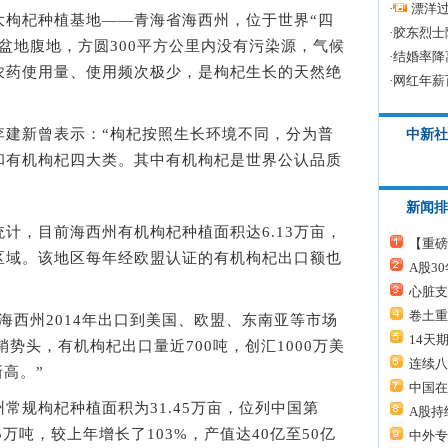
·
漂洋过
杞种植基地——青海省海西州，位于世界“四
·
胶东烈士
盆地腹地，方圆300平方公里内没有污染源，气候
·
结婚率降
农药使用量、使用频次极少，是枸杞生长的天然绝
·
网红年薪
新曾表示：“枸杞按照生长环境不同，分为普
中新社
和有机枸杞四大类。其中有机枸杞是世界公认品质
新闻排
，目前海西州有机枸杞种植面积达6.13万亩，
【重磅
区域。该地区每年经欧盟认证的有机枸杞出口额也
A股3
心脏支
卷土重
海西州2014年出口到美国、欧盟、东南亚等市场
14天
销势头，有机枸杞出口量近700吨，创汇1000万美
连续八
新高。”
中国在
规枸杞种植面积为31.45万亩，位列中国第
A股持
25万吨，较上年增长了103%，产值达40亿至50亿
中外专