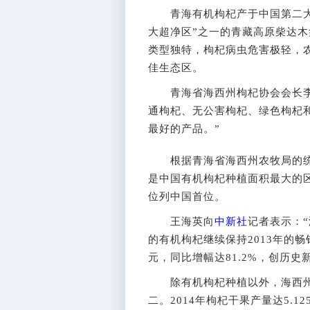
青海有机枸杞产于中国第二大枸
大超净区”之一的青藏高原柴达木
类型独特，枸杞病虫危害极轻，
佳生态区。
青海省海西州枸杞协会会长李建
通枸杞、无公害枸杞、绿色枸杞
最好的产品。”
根据青海省海西州农牧局的统计
是中国有机枸杞种植面积最大的
位列中国首位。
王海英向
中新社
记者表示：“
的有机枸杞继续保持2013年的畅
元，同比增幅达81.2%，创历史
除有机枸杞种植以外，海西州常
二。2014年枸杞干果产量达5.1