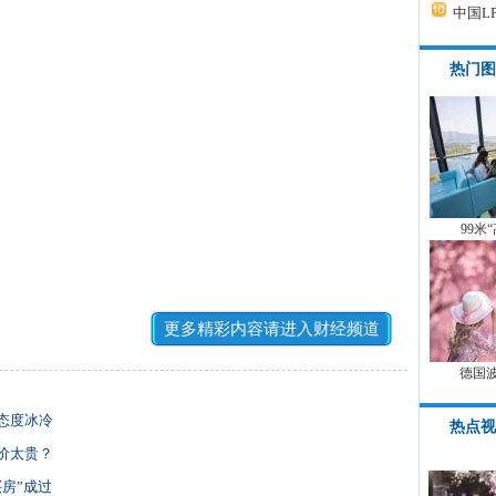
中国L
热门图
99米
更多精彩内容请进入财经频道
德国
态度冰冷
热点视
价太贵？
房”成过