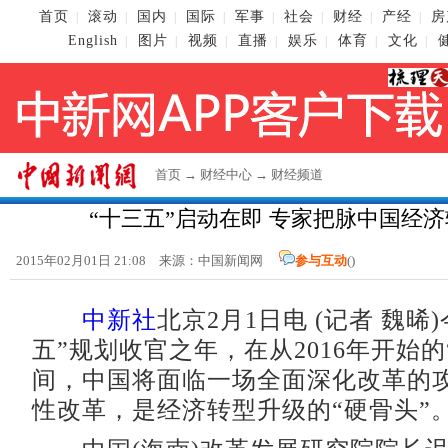
首页
滚动
国内
国际
军事
社会
财经
产经
房
|
|
|
|
|
|
|
|
English
图片
视频
直播
娱乐
体育
文化
|
|
|
|
|
|
|
首页
→
财经中心
→
财经频道
“十三五”启动在即 专家把脉中国经
2015年02月01日 21:08 来源：
中国新闻网
参与互动
(
)
中新社
北京2月1日电 (记者 魏晞
五”规划收官之年，在从2016年开始的
间，中国将面临一场全面深化改革的
性改革，是经济转型升级的“硬骨头”