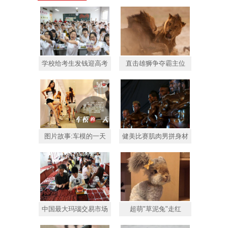
学校给考生发钱迎高考
直击雄狮争夺霸主位
图片故事:车模的一天
健美比赛肌肉男拼身材
中国最大玛瑙交易市场
超萌"草泥兔"走红