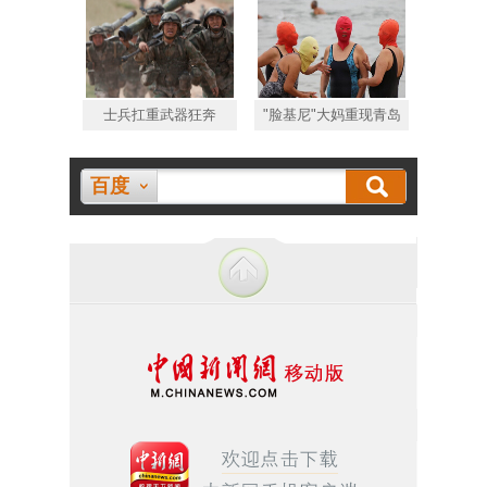
士兵扛重武器狂奔
"脸基尼"大妈重现青岛
百度