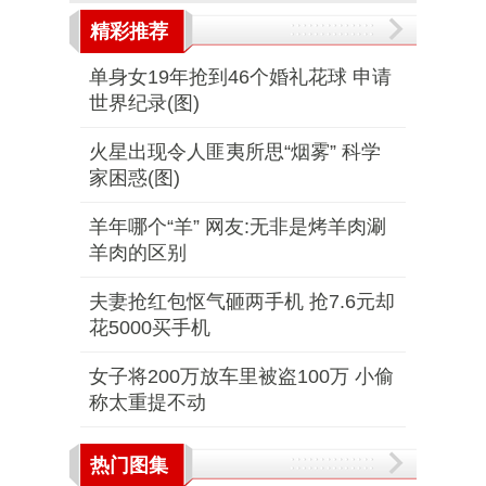
精彩推荐
单身女19年抢到46个婚礼花球 申请
世界纪录(图)
火星出现令人匪夷所思“烟雾” 科学
家困惑(图)
羊年哪个“羊” 网友:无非是烤羊肉涮
羊肉的区别
夫妻抢红包怄气砸两手机 抢7.6元却
花5000买手机
女子将200万放车里被盗100万 小偷
称太重提不动
热门图集