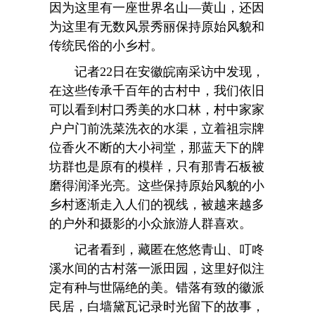
因为这里有一座世界名山—黄山，还因
为这里有无数风景秀丽保持原始风貌和
传统民俗的小乡村。
记者22日在安徽皖南采访中发现，
在这些传承千百年的古村中，我们依旧
可以看到村口秀美的水口林，村中家家
户户门前洗菜洗衣的水渠，立着祖宗牌
位香火不断的大小祠堂，那蓝天下的牌
坊群也是原有的模样，只有那青石板被
磨得润泽光亮。这些保持原始风貌的小
乡村逐渐走入人们的视线，被越来越多
的户外和摄影的小众旅游人群喜欢。
记者看到，藏匿在悠悠青山、叮咚
溪水间的古村落一派田园，这里好似注
定有种与世隔绝的美。错落有致的徽派
民居，白墙黛瓦记录时光留下的故事，