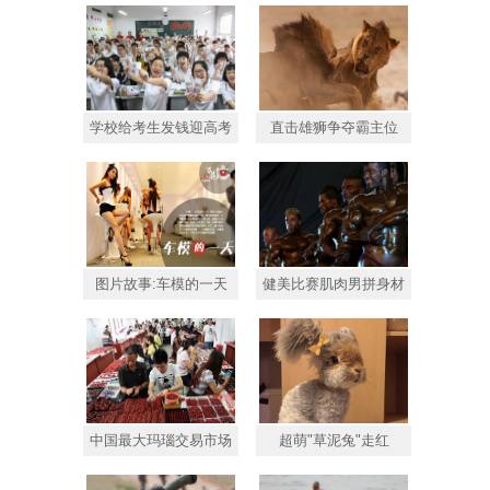
学校给考生发钱迎高考
直击雄狮争夺霸主位
图片故事:车模的一天
健美比赛肌肉男拼身材
中国最大玛瑙交易市场
超萌"草泥兔"走红