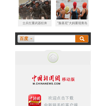
士兵扛重武器狂奔
"脸基尼"大妈重现青岛
百度