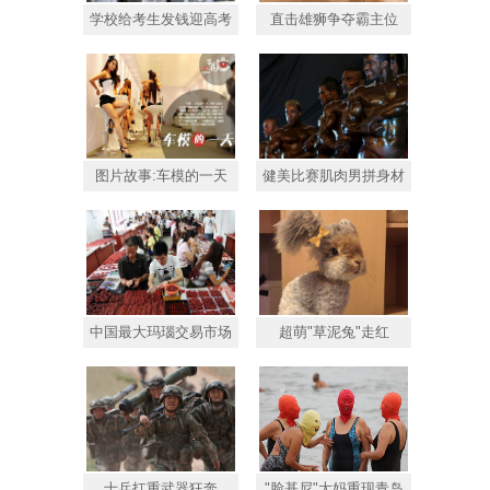
学校给考生发钱迎高考
直击雄狮争夺霸主位
图片故事:车模的一天
健美比赛肌肉男拼身材
中国最大玛瑙交易市场
超萌"草泥兔"走红
士兵扛重武器狂奔
"脸基尼"大妈重现青岛