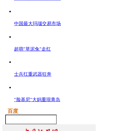
中国最大玛瑙交易市场
超萌"草泥兔"走红
士兵扛重武器狂奔
"脸基尼"大妈重现青岛
百度