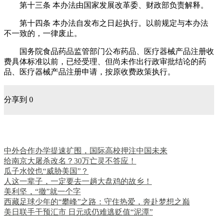
第十三条 本办法由国家发展改革委、财政部负责解释。
第十四条 本办法自发布之日起执行。以前规定与本办法
不一致的，一律废止。
国务院食品药品监管部门公布药品、医疗器械产品注册收
费具体标准以前，已经受理、但尚未作出行政审批结论的药
品、医疗器械产品注册申请，按原收费政策执行。
分享到
0
阅读推荐
中外合作办学提速扩围，国际高校押注中国未来
给南京大屠杀改名？30万亡灵不答应！
瓜子水饺也“威胁美国”？
人这一辈子，一定要去一趟大盘鸡的故乡！
美利坚，“撤”就一个字
西藏足球少年的“攀峰”之路：守住热爱，奔赴梦想之巅
美日联手干预汇市 日元或仍难逃贬值“泥潭”