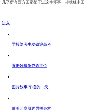
几乎所有西方国家都干过这件坏事，却栽赃中国
热门图集
进入
学校给考生发钱迎高考
直击雄狮争夺霸主位
图片故事:车模的一天
健美比赛肌肉男拼身材