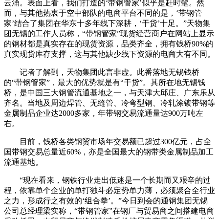
云涌。表面上看，我们打造的‘带钢管家’似乎是赶时髦。然
而，与其他热衷于空中部队的电商平台不同的是，‘带钢管
家’结合了集团在华东十多年线下深耕，‘干货’十足。”天物集
团无锡的工作人员称，“带钢管家”现货经营商户在网站上显示
的钢材都是真实存在的现货资源，品类齐全，拥有钱桥90%的
真实现货库存支撑，这与其他缺少线下资源的电商大有不同。
记者了解到，天物集团此言非虚。此番落地无锡钱桥
的“带钢管家”，最大的优势就是有“干货”。其所在地无锡钱
桥，是中国三大钢管流通基地之一，与天津大邱庄、广东乐从
齐名。当地及周边焊管、无缝管、冷弯型钢、冷轧涂镀带钢等
金属制品企业达2000多家，年带钢交易流通量达900万吨左
右。
目前，钱桥各类钢贸市场年交易额已超过300亿元，占全
国带钢交易总量近60%，亦是全国最大的钢带类金属制品加工
流通基地。
“现在看来，钢铁行业走出低迷是一个长期而又艰辛的过
程，依靠单个企业的单打独斗必定势单力薄，必须聚合全行业
之力，形成行之有效的‘组合拳’。”今日到会的通钢集团无锡
公司总经理梁实称，“带钢管家”在钢厂与贸易商之间搭建电商