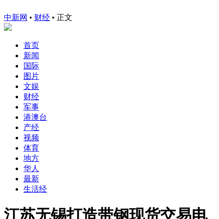
中新网
•
财经
• 正文
首页
新闻
国际
图片
文娱
财经
军事
港澳台
产经
视频
体育
地方
华人
最新
生活经
江苏无锡打造带钢现货交易电