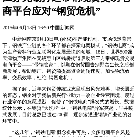
商平台应对“钢贸危机”
2015年06月18日 16:59 中国新闻网
中新网南京6月18日电 (孙权)在产能过剩、市场低迷背景
下，钢铁产业链的各个环节都在探索电商模式，“钢铁电商”成
为生产资料行业互联网化发展最快的领域。18日，世界500强
天津物产集团在无锡惠山区钱桥街道启动第三方带钢现货交易
电商平台——“带钢管家”，以期在钢贸圈告别野蛮生长之后创
新发展，帮助钢厂、钢贸商提高资金周转速度、加快物流效
率、交易效率，杜绝“钢贸危机”。
据了解，近年来钢贸传统业态呈现出风光难再、增长匮乏
的窘态，钢企对于凭借新兴行业助力一改企业经营困境、度过
行业寒冬的意愿强烈，促使了“钢铁电商”爆发式的增长。数据
统计显示，在钢贸“大洗牌”中，“钢铁电商”异军突起，呈井喷
式发展，目前总数已超过200家，逐步渗透进钢铁产业链的各
环节中。
“这几年，‘钢铁电商’概念炙手可热，众多电商平台风起