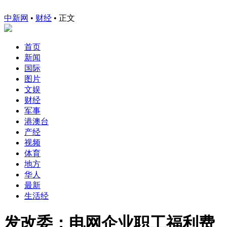
中新网
•
财经
• 正文
首页
新闻
国际
图片
文娱
财经
军事
港澳台
产经
视频
体育
地方
华人
最新
生活经
发改委：电网企业职工福利费