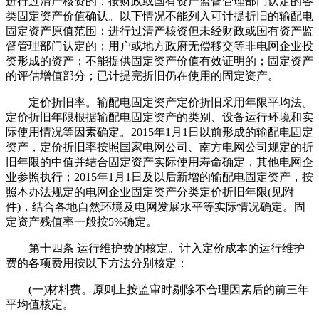
进行过清产核资的，按财政或国有资产监督管理部门认定的各
类固定资产价值确认。以下情况不能列入可计提折旧的输配电
固定资产原值范围：进行过清产核资但未经财政或国有资产监
督管理部门认定的；用户或地方政府无偿移交等非电网企业投
资形成的资产；不能提供固定资产价值有效证明的；固定资产
的评估增值部分；已计提完折旧仍在使用的固定资产。
定价折旧率。输配电固定资产定价折旧采用年限平均法。
定价折旧年限根据输配电固定资产的类别、设备运行环境和实
际使用情况等因素确定。2015年1月1日以前形成的输配电固定
资产，定价折旧率按照国家电网公司、南方电网公司规定的折
旧年限的中值并结合固定资产实际使用寿命确定，其他电网企
业参照执行；2015年1月1日及以后新增的输配电固定资产，按
照本办法规定的电网企业固定资产分类定价折旧年限(见附
件)，结合各地自然环境及电网发展水平等实际情况确定。固
定资产残值率一般按5%确定。
第十四条 运行维护费的核定。计入定价成本的运行维护
费的各项费用按以下方法分别核定：
(一)材料费。原则上按监审时剔除不合理因素后的前三年
平均值核定。