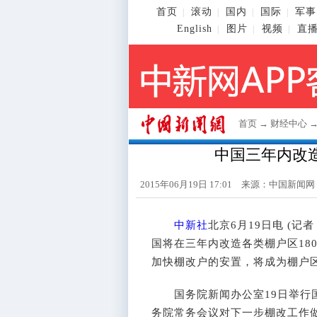
首页
滚动
国内
国际
军事
|
|
|
|
English
图片
视频
直
|
|
|
首页
→
财经中心
中国三年内改造
2015年06月19日 17:01 来源：
中国新闻网
中新社
北京6月19日电 (记
国将在三年内改造各类棚户区18
加快棚改户的安置，将成为棚户
国务院新闻办公室19日举行国
务院常务会议对下一步棚改工作