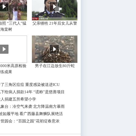
照 “三代人”猛
父亲牺牲 21年后女儿从警
摇海棠树
000米高原检验
男子在江边放生80斤蛇
训练成果
了三角区痘痘 重度感染被送进ICU
下给病人捐款14年 “谎称”是慈善项目
老人捐建五所希望小学
气象台：冷空气来袭 北方降温南方暴雨
桩如履平地 看广西藤县舞狮队展绝活
世园会：“百园之园”花初绽春意浓