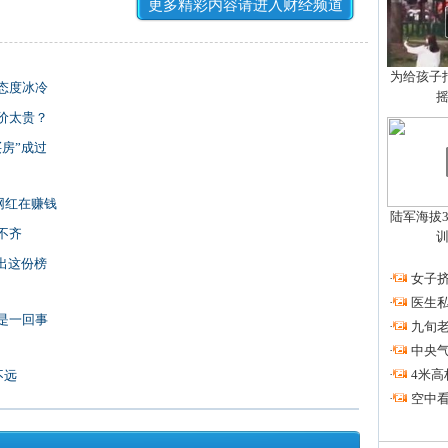
更多精彩内容请进入财经频道
为给孩子拍
态度冰冷
价太贵？
房”成过
网红在赚钱
陆军海拔3
不齐
出这份榜
·
女子挤
·
医生私
是一回事
·
九旬
·
中央
·
4米高
不远
·
空中看