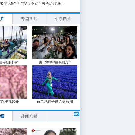
PR连续8个月“按兵不动” 房贷环境底...
片
专题图片
军事图库
“高空咖啡屋”
古巴举办“白色晚宴”
波恩樱花盛开
荷兰风信子进入盛放期
频
趣闻八卦