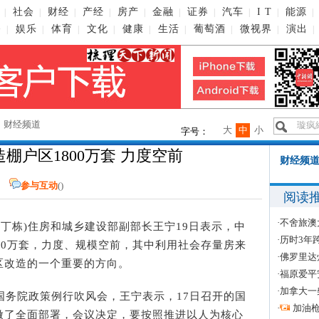
社会
财经
产经
房产
金融
证券
汽车
I T
能源
|
|
|
|
|
|
|
|
|
|
播
娱乐
体育
文化
健康
生活
葡萄酒
微视界
演出
|
|
|
|
|
|
|
|
|
→
财经频道
大
中
小
字号：
棚户区1800万套 力度空前
财经频道
参与互动
(
)
阅读
·
不舍旅澳
者 丁栋)住房和城乡建设部副部长王宁19日表示，中
·
历时3年
00万套，力度、规模空前，其中利用社会存量房来
·
佛罗里达
区改造的一个重要的方向。
·
福原爱平
·
加拿大一
务院政策例行吹风会，王宁表示，17日召开的国
·
加油
做了全面部署，会议决定，要按照推进以人为核心