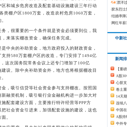
·
漂洋过
户区和城乡危房改造及配套基础设施建设三年行动
·
胶东烈士
造各类棚户区1800万套，改造农村危房1060万套，
·
结婚率降
的。
·
网红年薪
务，很重要的一个条件就是资金必须要到位，我
道，来落实棚改资金，确保任务完成。
中新社
是中央的补助资金，地方政府投入的财政资金，
支持580万套棚户区的改造，专门安排了1494亿
新闻排
金，这次国务院常务会议上还专门增加了100亿
【重磅
施建设。除中央补助资金外，地方也将根据棚改目
A股3
金。
心脏支
金，吸引信贷等社会资金参与支持棚改。按照国
卷土重
创新融资机制，吸引银行业金融机构进一步加大对
14天
施配套建设方面，主要推行特许经营等PPP方
连续八
以把社会资金引进来，加强配套设施的建设，这也
中国在
A股持
方面。
中外专