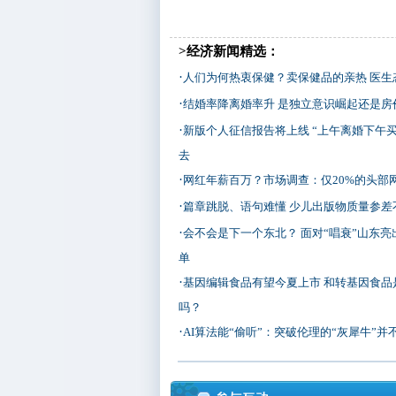
>经济新闻精选：
·
人们为何热衷保健？卖保健品的亲热 医生
·
结婚率降离婚率升 是独立意识崛起还是房
·
新版个人征信报告将上线 “上午离婚下午买
去
·
网红年薪百万？市场调查：仅20%的头部
·
篇章跳脱、语句难懂 少儿出版物质量参差
·
会不会是下一个东北？ 面对“唱衰”山东亮
单
·
基因编辑食品有望今夏上市 和转基因食品
吗？
·
AI算法能“偷听”：突破伦理的“灰犀牛”并