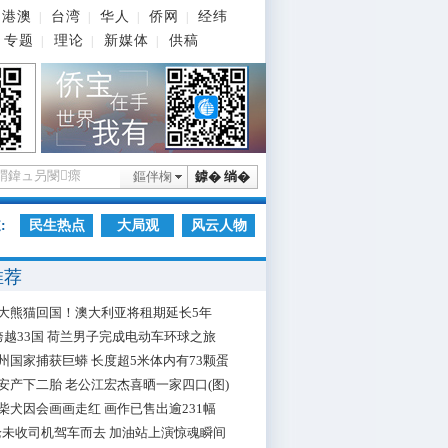
港澳
台湾
华人
侨网
经纬
|
|
|
|
专题
理论
新媒体
供稿
|
|
|
鏂伴椈
鎼� 绱�
:
民生热点
大局观
风云人物
推荐
大熊猫回国！澳大利亚将租期延长5年
跨越33国 荷兰男子完成电动车环球之旅
州国家捕获巨蟒 长度超5米体内有73颗蛋
安产下二胎 老公江宏杰喜晒一家四口(图)
柴犬因会画画走红 画作已售出逾231幅
枪未收司机驾车而去 加油站上演惊魂瞬间