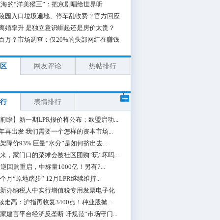
海的“洋美猴王”：把京剧唱给世界听
陵园入口垃圾遍地、停车乱收费？官方回应
离婚率升 是独立意识崛起还是房价太贵？
百万？市场调查：仅20%的头部网红在赚钱
区
网友评论
热帖排行
行
表情排行
前瞻】新一期LPR报价将公布；欧盟启动...
0年再出发 我们需要一个怎样的资本市场...
架降价93% 巨量“水分”是如何挤出去...
来，家门口的菜摊会被社区团购“玩”坏吗...
期逆回购重启，中标量1000亿！另有7...
个月“原地踏步” 12月LPR继续维持...
新办纳税人中实行增值税专用发票电子化
续走高：沪指再收复3400点！种业股掀...
家建言平台经济反垄断 吁规范“市场守门...