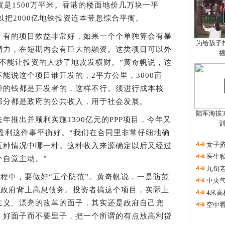
就是1500万平米。香港的楼面地价几万块一平
以把2000亿地铁投资连本带息综合平衡。
有的项目效益非常好，如果一个个单独算会有暴
为给孩子拍
精力，在短期内会有巨大的融资。这类项目可以外
不能让投资的人炒了地皮发横财。”黄奇帆说，这
能说这个项目谁开发的，2平方公里，3000亩
掉的钱都是开发者的，这样不行。须进行成本核
部分都是政府的公共收入，用于社会发展。
陆军海拔3
出并顺利实施1300亿元的PPP项目，今年又
把盈利这件事平衡好。“我们在合同里非常仔细地确
·
女子挤
五种情况中哪一种。这种收入来源确定以后又经过
·
医生私
个自觉主动。”
·
九旬
程中，要做好“五个防范”。黄奇帆说，一是防范
·
中央
让政府背上高息债务。投资者搞这个项目，实际上
·
4米高
主义、漂亮的改革的面子，其实还是政府自己兜
·
空中看
，好面子而不要里子，把一个所谓的有点放高利贷