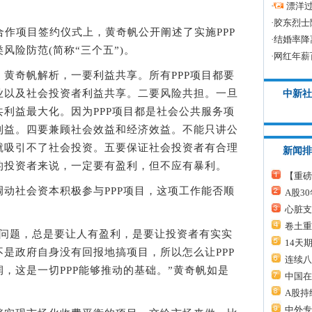
·
漂洋过
·
胶东烈士
P合作项目签约仪式上，黄奇帆公开阐述了实施PPP
·
结婚率降
风险防范(简称“三个五”)。
·
网红年薪
奇帆解析，一要利益共享。所有PPP项目都要
业以及社会投资者利益共享。二要风险共担。一旦
中新社
利益最大化。因为PPP项目都是社会公共服务项
利益。四要兼顾社会效益和经济效益。不能只讲公
就吸引不了社会投资。五要保证社会投资者有合理
新闻排
的投资者来说，一定要有盈利，但不应有暴利。
【重磅
社会资本积极参与PPP项目，这项工作能否顺
A股3
心脏支
卷土重
题，总是要让人有盈利，是要让投资者有实实
14天
是政府自身没有回报地搞项目，所以怎么让PPP
连续八
，这是一切PPP能够推动的基础。”黄奇帆如是
中国在
A股持
中外专