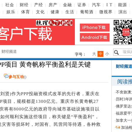
社会
财经
产经
房产
金融
证券
汽车
I T
能源
|
|
|
|
|
|
|
|
|
|
播
娱乐
体育
文化
健康
生活
葡萄酒
微视界
演出
|
|
|
|
|
|
|
|
|
→
财经频道
大
中
小
字号：
PPP项目 黄奇帆称平衡盈利是关键
财经频道
参与互动
(
)
阅读
·
不舍旅澳
者 刘贤)作为PPP投融资模式改革的先行者，重庆在
·
历时3年
PPP项目，规模都是1300亿元。重庆市长黄奇帆27
·
佛罗里达
，重庆将有8000亿元的政府导向城市基础设施项目以
·
福原爱平
庆如何顺利实施这些项目，称关键是“平衡盈利”，
·
加拿大一
然灾害等损坏时，对国有、民营同等待遇，各种救
·
加油