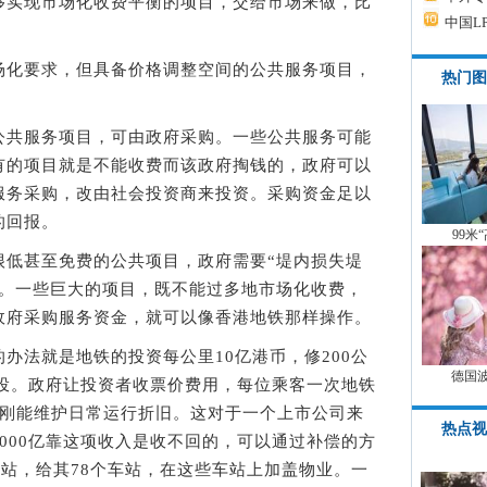
实现市场化收费平衡的项目，交给市场来做，比
中国L
化要求，但具备价格调整空间的公共服务项目，
热门图
。
共服务项目，可由政府采购。一些公共服务可能
有的项目就是不能收费而该政府掏钱的，政府可以
服务采购，改由社会投资商来投资。采购资金足以
的回报。
99米
甚至免费的公共项目，政府需要“堤内损失堤
贴。一些巨大的项目，既不能过多地市场化收费，
政府采购服务资金，就可以像香港地铁那样操作。
法就是地铁的投资每公里10亿港币，修200公
德国
己投。政府让投资者收票价费用，每位乘客一次地铁
刚刚能维护日常运行折旧。这对于一个上市公司来
热点视
000亿靠这项收入是收不回的，可以通过补偿的方
车站，给其78个车站，在这些车站上加盖物业。一