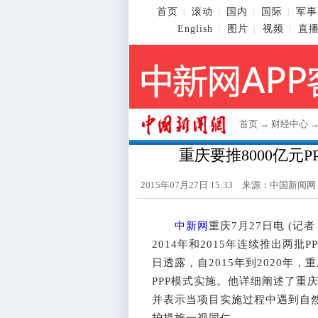
首页
滚动
国内
国际
军事
|
|
|
|
English
图片
视频
直
|
|
|
首页
→
财经中心
重庆要推8000亿元
2015年07月27日 15:33 来源：
中国新闻网
中新网
重庆7月27日电 (记
2014年和2015年连续推出两批
日透露，自2015年到2020年
PPP模式实施。他详细阐述了重
并表示当项目实施过程中遇到自
护措施一视同仁。