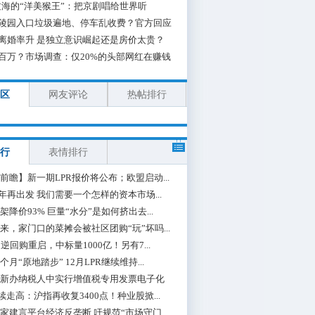
海的“洋美猴王”：把京剧唱给世界听
陵园入口垃圾遍地、停车乱收费？官方回应
离婚率升 是独立意识崛起还是房价太贵？
百万？市场调查：仅20%的头部网红在赚钱
区
网友评论
热帖排行
行
表情排行
前瞻】新一期LPR报价将公布；欧盟启动...
0年再出发 我们需要一个怎样的资本市场...
架降价93% 巨量“水分”是如何挤出去...
来，家门口的菜摊会被社区团购“玩”坏吗...
期逆回购重启，中标量1000亿！另有7...
个月“原地踏步” 12月LPR继续维持...
新办纳税人中实行增值税专用发票电子化
续走高：沪指再收复3400点！种业股掀...
家建言平台经济反垄断 吁规范“市场守门...