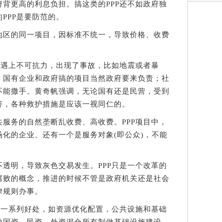
政府背更高的利息负担。搞这类的PPP还不如政府独
PPP是要防范的。
区的同一项目，因标准不统一，导致价格、收费
遇上不可抗力，出现了事故，比如地震或者暴
，国有企业和政府搞的项目当然政府要来负责；社
不能撒手。黄奇帆强调，无论国有还是民营，受到
济，各种救护措施是应该一视同仁的。
务的自然垄断乱收费、高收费。PPP项目中，
化的企业、还有一个是服务对象(即公众)，不能
明，导致灰色交易发生。PPP只是一个改革的
腐败的概念，推进的时候不管是政府机关还是社会
律规则办事。
一系列好处，如资源优化配置，公共设施和基础
动国资、民资、外资混合所有制做基础设施建设，