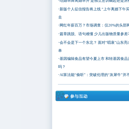
·
结婚率降离婚率升 是独立意识崛起还是房
·
新版个人征信报告将上线 “上午离婚下午买
去
·
网红年薪百万？市场调查：仅20%的头部
·
篇章跳脱、语句难懂 少儿出版物质量参差
·
会不会是下一个东北？ 面对“唱衰”山东亮
单
·
基因编辑食品有望今夏上市 和转基因食品
吗？
·
AI算法能“偷听”：突破伦理的“灰犀牛”并