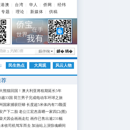
港澳
台湾
华人
侨网
经纬
|
|
|
|
专题
理论
新媒体
供稿
|
|
|
鏂伴椈
鎼� 绱�
:
民生热点
大局观
风云人物
推荐
大熊猫回国！澳大利亚将租期延长5年
跨越33国 荷兰男子完成电动车环球之旅
州国家捕获巨蟒 长度超5米体内有73颗蛋
安产下二胎 老公江宏杰喜晒一家四口(图)
柴犬因会画画走红 画作已售出逾231幅
枪未收司机驾车而去 加油站上演惊魂瞬间