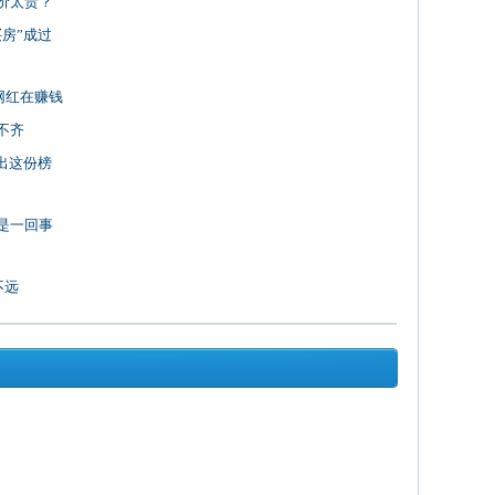
价太贵？
房”成过
网红在赚钱
不齐
出这份榜
是一回事
不远