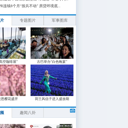
PR连续8个月“按兵不动” 房贷环境底...
片
专题图片
军事图库
“高空咖啡屋”
古巴举办“白色晚宴”
波恩樱花盛开
荷兰风信子进入盛放期
频
趣闻八卦