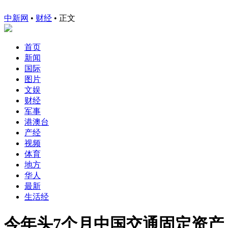
中新网
•
财经
• 正文
首页
新闻
国际
图片
文娱
财经
军事
港澳台
产经
视频
体育
地方
华人
最新
生活经
今年头7个月中国交通固定资产