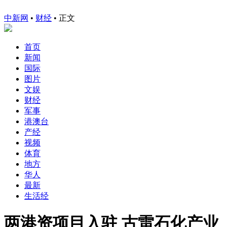
中新网
•
财经
• 正文
首页
新闻
国际
图片
文娱
财经
军事
港澳台
产经
视频
体育
地方
华人
最新
生活经
两港资项目入驻 古雷石化产业