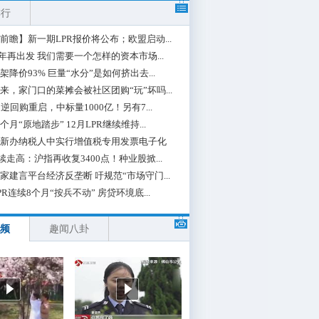
排行
前瞻】新一期LPR报价将公布；欧盟启动...
0年再出发 我们需要一个怎样的资本市场...
架降价93% 巨量“水分”是如何挤出去...
来，家门口的菜摊会被社区团购“玩”坏吗...
期逆回购重启，中标量1000亿！另有7...
个月“原地踏步” 12月LPR继续维持...
新办纳税人中实行增值税专用发票电子化
续走高：沪指再收复3400点！种业股掀...
家建言平台经济反垄断 吁规范“市场守门...
PR连续8个月“按兵不动” 房贷环境底...
频
趣闻八卦