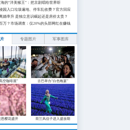
海的“洋美猴王”：把京剧唱给世界听
陵园入口垃圾遍地、停车乱收费？官方回应
离婚率升 是独立意识崛起还是房价太贵？
百万？市场调查：仅20%的头部网红在赚钱
片
专题图片
军事图库
“高空咖啡屋”
古巴举办“白色晚宴”
波恩樱花盛开
荷兰风信子进入盛放期