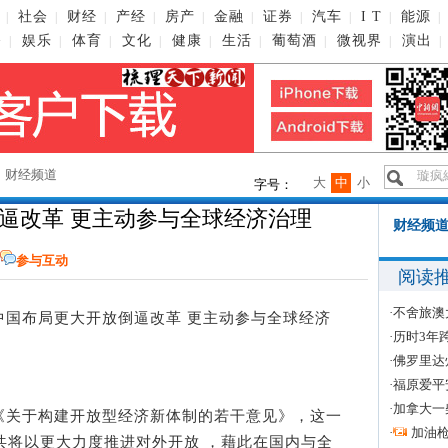
社会
财经
产经
房产
金融
证券
汽车
I T
能源
|
|
|
|
|
|
|
|
|
|
播
娱乐
体育
文化
健康
生活
葡萄酒
微视界
演出
|
|
|
|
|
|
|
|
|
→
财经频道
大
中
小
字号：
逼改革 更主动参与全球经济治理
财经频道
参与互动
阅读
·
不舍旅澳
：中国布局更大开放倒逼改革 更主动参与全球经济
·
历时3年
·
佛罗里达
·
福原爱平
·
加拿大一
关于构建开放型经济新体制的若干意见》，这一
·
加油
中共将以更大力度推进对外开放 ，藉此在国内与全