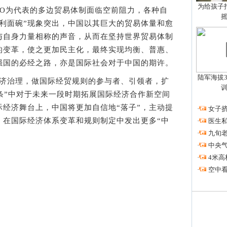
为给孩子拍
为代表的多边贸易体制面临空前阻力，各种自
利面碗”现象突出，中国以其巨大的贸易体量和愈
与自身力量相称的声音，从而在坚持世界贸易体制
的变革，使之更加民主化，最终实现均衡、普惠、
强国的必经之路，亦是国际社会对于中国的期许。
陆军海拔3
治理，做国际经贸规则的参与者、引领者，扩
0条”中对于未来一段时期拓展国际经济合作新空间
经济舞台上，中国将更加自信地“落子”，主动提
·
女子挤
，在国际经济体系变革和规则制定中发出更多“中
·
医生私
·
九旬
·
中央
·
4米高
·
空中看