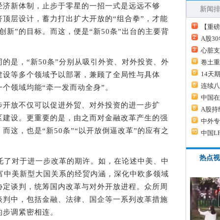
济新体制，止步于零星的一招一式是远远不够
新闻
顶层设计，蓄力打出扩大开放的“组合拳”，才能
【重磅
创新”的目标。而这，便是“新50条”出台的主要背
A股3
心脏支
是，“新50条”分别从吸引外资、对外投资、外
卷土重
14天
建设等多个领域予以部署，兼顾了全局性与具体
连续八
个领域均能“牵一发而动全身”。
中国在
开放不仅可以促进外贸、对外投资的进一步扩
A股持
区建设。更重要的是，由之而对金融改革产生的强
中外专
而这，也是“新50条”“以开放倒逼改革”的应有之
中国L
热点视
托了对于进一步改革的期许。如，在论述中美、中
丰富中美新型大国关系的经贸内涵，深化中欧多领域
协定谈判，统筹国内改革与对外开放进程。众所周
谈判中，包括金融、法律、国企等一系列改革措施
的步调紧密相连。