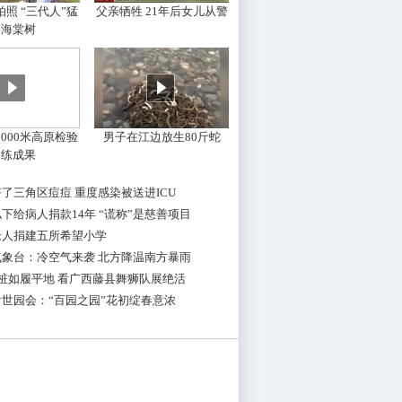
照 “三代人”猛
父亲牺牲 21年后女儿从警
摇海棠树
000米高原检验
男子在江边放生80斤蛇
训练成果
了三角区痘痘 重度感染被送进ICU
下给病人捐款14年 “谎称”是慈善项目
老人捐建五所希望小学
气象台：冷空气来袭 北方降温南方暴雨
桩如履平地 看广西藤县舞狮队展绝活
世园会：“百园之园”花初绽春意浓