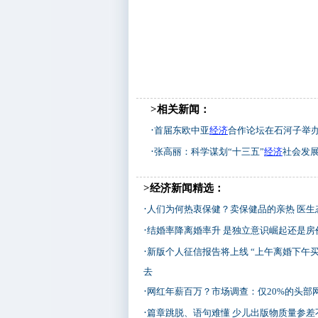
>相关新闻：
·
首届东欧中亚
经济
合作论坛在石河子举办
·
张高丽：科学谋划“十三五”
经济
社会发
>经济新闻精选：
·
人们为何热衷保健？卖保健品的亲热 医生
·
结婚率降离婚率升 是独立意识崛起还是房
·
新版个人征信报告将上线 “上午离婚下午买
去
·
网红年薪百万？市场调查：仅20%的头部
·
篇章跳脱、语句难懂 少儿出版物质量参差