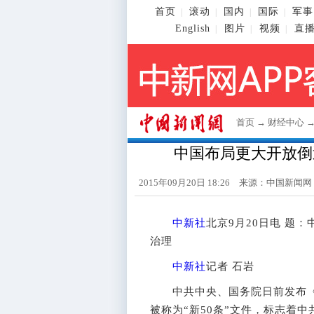
首页
滚动
国内
国际
军事
|
|
|
|
English
图片
视频
直
|
|
|
首页
→
财经中心
中国布局更大开放倒
2015年09月20日 18:26 来源：
中国新闻网
中新社
北京9月20日电 题
治理
中新社
记者 石岩
中共中央、国务院日前发布《
被称为“新50条”文件，标志着