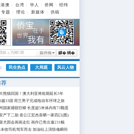
港澳
台湾
华人
侨网
经纬
|
|
|
|
专题
理论
新媒体
供稿
|
|
|
鏂伴椈
鎼� 绱�
:
民生热点
大局观
风云人物
推荐
大熊猫回国！澳大利亚将租期延长5年
跨越33国 荷兰男子完成电动车环球之旅
州国家捕获巨蟒 长度超5米体内有73颗蛋
安产下二胎 老公江宏杰喜晒一家四口(图)
柴犬因会画画走红 画作已售出逾231幅
枪未收司机驾车而去 加油站上演惊魂瞬间