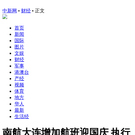
中新网
•
财经
• 正文
首页
新闻
国际
图片
文娱
财经
军事
港澳台
产经
视频
体育
地方
华人
最新
生活经
南航大连增加航班迎国庆 执行