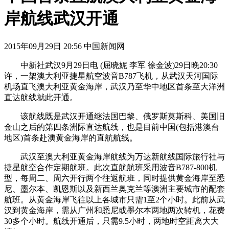
岸航线武汉开通
2015年09月29日 20:56 中国新闻网
中新社武汉9月29日电 (屈晓妮 李军 徐金波)29日晚20:30
许，一架澳大利亚捷星航空波音B787飞机，从武汉天河国际
机场直飞澳大利亚黄金海岸，武汉乃至华中地区首条至大洋洲
直达航线就此开通。
该航线既是武汉开通继法国巴黎、俄罗斯莫斯科、美国旧
金山之后的第四条洲际直达航线，也是目前中国(包括港澳台
地区)首条赴澳黄金海岸的直航航线。
武汉至澳大利亚黄金海岸航线为万达新航线国际旅行社与
捷星航空合作定期航班。此次直航航班采用波音B787-800机
型，每周二、周六开行两个往返航班，同时提供黄金海岸至悉
尼、墨尔本、凯恩斯以及新西兰奥克兰等澳洲主要城市的配套
航班。从黄金海岸飞往以上各城市只需1至2个小时。此前从武
汉到黄金海岸，需从广州和悉尼或墨尔本两地两次转机，花费
30多个小时。航线开通后，只需9.5小时，两地时空距离大大