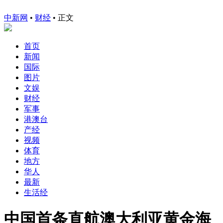
中新网
•
财经
• 正文
首页
新闻
国际
图片
文娱
财经
军事
港澳台
产经
视频
体育
地方
华人
最新
生活经
中国首条直航澳大利亚黄金海