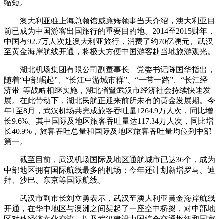
缩短。
澳大利亚驻上海总领馆威廉姆领事当天介绍，澳大利亚目
前已成为中国游客出国旅行的重要目的地。2014至2015财年，
中国有92.7万人次赴澳大利亚旅行，消费了约70亿澳元。武汉
至黄金海岸航线开通，将极大方便中国游客赴当地旅游观光。
湖北机场集团有限公司副董事长、党委书记陈国华指出，
随着“中部崛起”、“长江中游城市群”、“一带一路”、“长江经
济带”等战略相继实施，湖北省暨武汉市经济社会持续快速发
展。在此带动下，湖北民航正迎来前所未有的黄金发展期。今
年1至8月，武汉机场共完成旅客吞吐量1264.9万人次，同比增
长9.6%。其中国际及地区旅客吞吐量达117.34万人次，同比增
长40.9%，旅客吞吐总量和国际及地区旅客吞吐量均位列中部
第一。
截至目前，武汉机场国际及地区通航城市已达36个，成为
中部地区拥有国际航线最多的机场；今年还计划新增罗马、迪
拜、沙巴、东京等国际航线。
武汉市副市长刘立勇表示，武汉至澳大利亚黄金海岸航线
开通，在华中地区与澳洲之间架起了一座空中桥梁，对中部地
区对外经济文化交流，以及武汉建设中国综合交通枢纽和国家