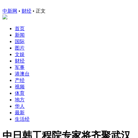
中新网
•
财经
• 正文
首页
新闻
国际
图片
文娱
财经
军事
港澳台
产经
视频
体育
地方
华人
最新
生活经
中日韩工程院专家将齐聚武汉