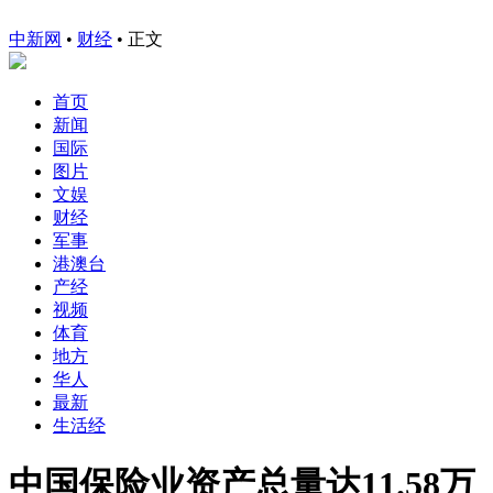
中新网
•
财经
• 正文
首页
新闻
国际
图片
文娱
财经
军事
港澳台
产经
视频
体育
地方
华人
最新
生活经
中国保险业资产总量达11.58万