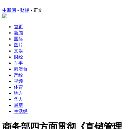
中新网
•
财经
• 正文
首页
新闻
国际
图片
文娱
财经
军事
港澳台
产经
视频
体育
地方
华人
最新
生活经
商务部四方面贯彻《直销管理