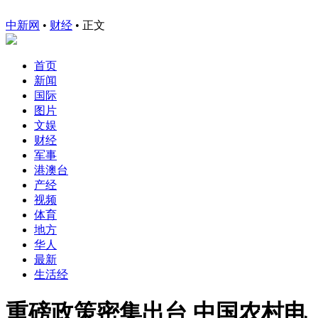
中新网
•
财经
• 正文
首页
新闻
国际
图片
文娱
财经
军事
港澳台
产经
视频
体育
地方
华人
最新
生活经
重磅政策密集出台 中国农村电