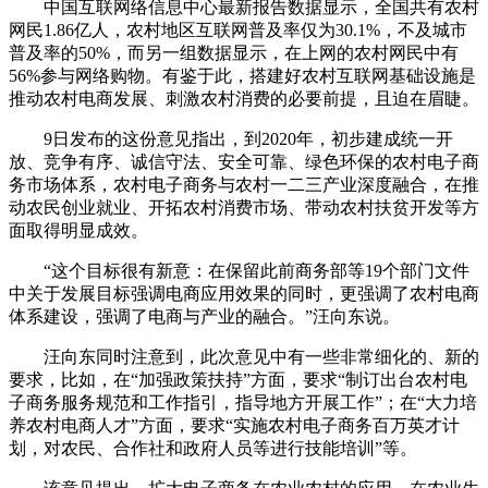
中国互联网络信息中心最新报告数据显示，全国共有农村
网民1.86亿人，农村地区互联网普及率仅为30.1%，不及城市
普及率的50%，而另一组数据显示，在上网的农村网民中有
56%参与网络购物。有鉴于此，搭建好农村互联网基础设施是
推动农村电商发展、刺激农村消费的必要前提，且迫在眉睫。
9日发布的这份意见指出，到2020年，初步建成统一开
放、竞争有序、诚信守法、安全可靠、绿色环保的农村电子商
务市场体系，农村电子商务与农村一二三产业深度融合，在推
动农民创业就业、开拓农村消费市场、带动农村扶贫开发等方
面取得明显成效。
“这个目标很有新意：在保留此前商务部等19个部门文件
中关于发展目标强调电商应用效果的同时，更强调了农村电商
体系建设，强调了电商与产业的融合。”汪向东说。
汪向东同时注意到，此次意见中有一些非常细化的、新的
要求，比如，在“加强政策扶持”方面，要求“制订出台农村电
子商务服务规范和工作指引，指导地方开展工作”；在“大力培
养农村电商人才”方面，要求“实施农村电子商务百万英才计
划，对农民、合作社和政府人员等进行技能培训”等。