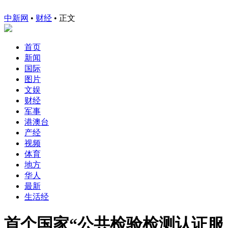
中新网
•
财经
• 正文
首页
新闻
国际
图片
文娱
财经
军事
港澳台
产经
视频
体育
地方
华人
最新
生活经
首个国家“公共检验检测认证服