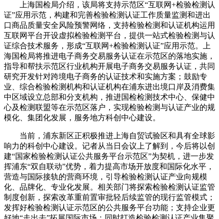
上海国检局介绍，该局将支持示范区“互联网+检验检测认
证”应用示范，构建和完善检验检测认证工作质量监测和进出
口商品质量安全风险预警网络，支持检验检测和认证机构运用
互联网平台开设虚拟检验检测平台，提供一站式检验检测与认
证综合技术服务，形成“互联网+检验检测认证”应用示范。上
海国检局将推进电子商务交易服务认证在示范区的落地实施，
指导和帮扶示范区行业机构开展电子商务交易服务认证，共同
研究开发针对跨境电子商务的认证技术和实施方案；鼓励专
业、综合检验检测机构和认证机构在浦东进出境口岸及消费集
中区域设立总部和分支机构，推进国检检测技术中心、保健中
心及检测联盟等在示范区落户，实现检验检测与认证产业的规
模化、集团化发展，服务地方科创中心建设。
当前，浦东新区正积极推进上海自贸试验区和具有全球影
响力的科创中心建设。记者从当日会议上了解到，今后将以创
建“国家检验检测认证公共服务平台示范区”为契机，进一步发
挥浦东“双自联动”优势，着力提高市场开放度和国际化水平，
营造与国际接轨的营商环境，引导检验检测认证产业向规模
化、品牌化、专业化发展。相关部门将探索检验检测认证监管
制度创新，探索改革重前置审批轻后续监管的现行监管模式；
发挥好检验检测认证示范区的公共服务平台功能；支持企业更
好地“走出去”拓展国际市场；同时打造检验检测认证产业集聚