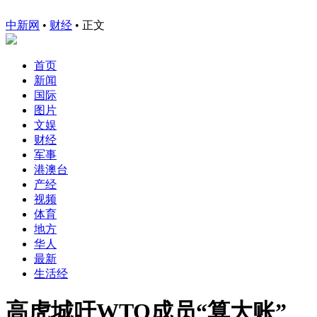
中新网
•
财经
• 正文
首页
新闻
国际
图片
文娱
财经
军事
港澳台
产经
视频
体育
地方
华人
最新
生活经
高虎城吁WTO成员“算大账”