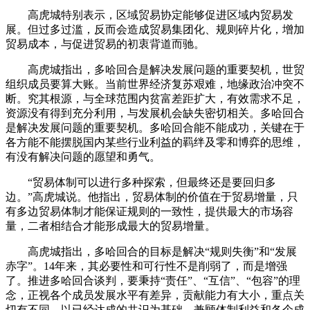
高虎城特别表示，区域贸易协定能够促进区域内贸易发
展。但过多过滥，反而会造成贸易集团化、规则碎片化，增加
贸易成本，与促进贸易的初衷背道而驰。
高虎城指出，多哈回合是解决发展问题的重要契机，世贸
组织成员要算大账。当前世界经济复苏艰难，地缘政治冲突不
断。究其根源，与全球范围内贫富差距扩大，有效需求不足，
资源没有得到充分利用，与发展机会缺失密切相关。多哈回合
是解决发展问题的重要契机。多哈回合能不能成功，关键在于
各方能不能摆脱国内某些行业利益的羁绊及零和博弈的思维，
有没有解决问题的愿望和勇气。
“贸易体制可以进行多种探索，但最终还是要回归多
边。”高虎城说。他指出，贸易体制的价值在于贸易增量，只
有多边贸易体制才能保证规则的一致性，提供最大的市场容
量，二者相结合才能形成最大的贸易增量。
高虎城指出，多哈回合的目标是解决“规则失衡”和“发展
赤字”。14年来，其必要性和可行性不是削弱了，而是增强
了。推进多哈回合谈判，要秉持“责任”、“互信”、“包容”的理
念，正视各个成员发展水平有差异，贡献能力有大小，重点关
切有不同，以已经达成的共识为基础，兼顾体制利益和各个成