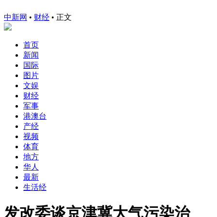
中新网
•
财经
• 正文
首页
新闻
国际
图片
文娱
财经
军事
港澳台
产经
视频
体育
地方
华人
最新
生活经
发改委谈京津冀大气污染治