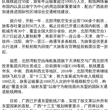
队规模超过50架，旅客年运输量超过1000万人次。航线网络遍
布国内以及以南宁为中心的周边国家重要城市，配合广西政府
加速推进国际性区域综合交通枢纽建设。
据介绍，开航一年，北部湾航空安全运营7300多个航班，
旅客吞吐量达到56万人次。截止目前已开通22条国内航线，通
航城市有30个，覆盖全国大部分省份。此外，北部湾航空自3
月27日起进入夏秋航季，将新开南宁—连云港—天津、南宁—
徐州—沈阳、南宁—晋江—南通等多条航线，为旅客提供更多
出行选择，开航初期为回馈广大旅客在官网提前购票仅需一折
起。
据悉，北部湾航空由海航集团旗下天津航空与广西北部湾
投资集团共同出资成立，目前拥有10架E190客机，航线覆盖
华东、中南、西南和西北等地区。2016年，北部湾航空将继续
加快飞机引进，至“十三五”末，努力发展成为年收入规模近
100亿元，旅客运输量达1000万人次的中等规模航空公司，构
建起“覆盖全国，辐射东盟”以南宁为枢纽面向东盟的国际大通
道航线网络。
目前，广西已开通东盟航线27条，实现了除文莱以外所有
东盟国家的直航。广西“十三五”规划纲要显示，广西将以南