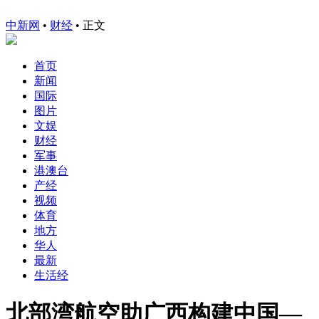
中新网
•
财经
• 正文
首页
新闻
国际
图片
文娱
财经
军事
港澳台
产经
视频
体育
地方
华人
最新
生活经
北部湾航空助广西构建中国—