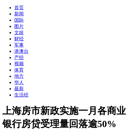
首页
新闻
国际
图片
文娱
财经
军事
港澳台
产经
视频
体育
地方
华人
最新
生活经
上海房市新政实施一月各商业
银行房贷受理量回落逾50%