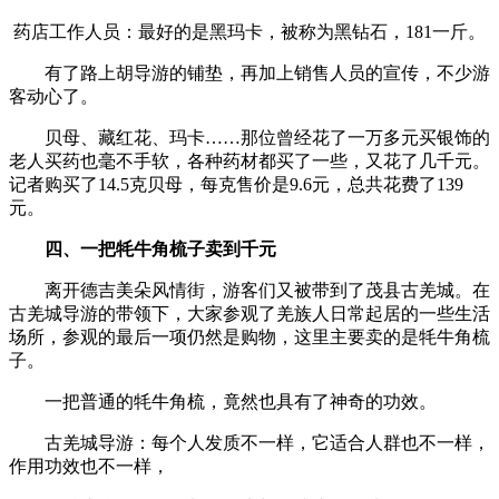
药店工作人员：最好的是黑玛卡，被称为黑钻石，181一斤。
有了路上胡导游的铺垫，再加上销售人员的宣传，不少游
客动心了。
贝母、藏红花、玛卡……那位曾经花了一万多元买银饰的
老人买药也毫不手软，各种药材都买了一些，又花了几千元。
记者购买了14.5克贝母，每克售价是9.6元，总共花费了139
元。
四、一把牦牛角梳子卖到千元
离开德吉美朵风情街，游客们又被带到了茂县古羌城。在
古羌城导游的带领下，大家参观了羌族人日常起居的一些生活
场所，参观的最后一项仍然是购物，这里主要卖的是牦牛角梳
子。
一把普通的牦牛角梳，竟然也具有了神奇的功效。
古羌城导游：每个人发质不一样，它适合人群也不一样，
作用功效也不一样，