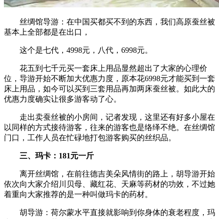
丝绸馆导游：在中国买都买不到的东西，我们高原蚕丝被
基本上全部都是在出口，
这个是七代，4998元，八代，6998元。
花五到七千元买一套床上用品显然超出了大家的心理价
位，导游开始不断加大优惠力度，原本花6998元才能买到一套
床上用品，如今可以买到三套用品再加两床蚕丝被。如此大的
优惠力度确实让很多游客动了心。
走出卖蚕丝被的小房间，记者发现，这里还有好多小屋在
以同样的方式接待游客，往来的游客也是络绎不绝。在丝绸馆
门口，工作人员在忙碌地打包游客购买的丝织品。
三、玛卡：181元一斤
离开丝绸馆，在前往德吉美朵风情街的路上，胡导游开始
依次向大家介绍川贝母、藏红花、天麻等药材的功效，不过她
着重向大家推荐的是一种叫做玛卡的药材。
胡导游：荷尔蒙水平直接就影响到你身体的衰老程度，玛