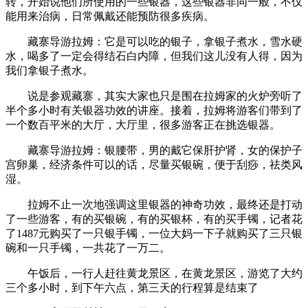
转，开始说他们所使用的一些银器，这些银器非同一般，不仅
能用来治病，日常佩戴还能预防很多疾病。
藏寨导游拉姆：它是可以吃的银子，拿银子煮水，雪水硬
水，喝多了一定会得结石白内障，但我们这儿没有人得，因为
我们拿银子煮水。
说是参观藏寨，其实大家也只是围在拉姆家的火炉旁听了
半个多小时有关银器功效的讲座。接着，拉姆将游客们带到了
一个数百平米的大厅，大厅里，很多游客正在挑选银器。
藏寨导游拉姆：银腰带，男的戴它保肝护肾，女的保护子
宫卵巢，经济条件可以的话，尽量买银碗，便于刮痧，祛类风
湿。
拉姆不止一次地强调这里银器的神奇功效，最终还是打动
了一些游客，有的买银碗，有的买银杯，有的买手镯，记者花
了1487元购买了一只银手镯，一位大妈一下子就购买了三只银
碗和一只手镯，一共花了一万二。
午饭后，一行人赶往黄龙景区，在黄龙景区，游览了大约
三个多小时，到下午六点，第三天的行程算是结束了