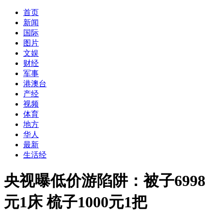
首页
新闻
国际
图片
文娱
财经
军事
港澳台
产经
视频
体育
地方
华人
最新
生活经
央视曝低价游陷阱：被子6998
元1床 梳子1000元1把