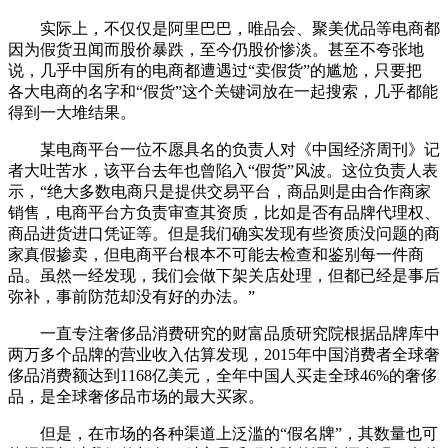
实际上，不仅仅是阿里巴巴，唯品会、聚美优品等电商都
因为假货丑闻而股价暴跌，至今仍股价惨淡。甚至不夸张地
说，几乎中国所有的电商都遭遇过“卖假货”的尴尬，只要把
各大电商的名字和“假货”这个关键词放在一起搜索，几乎都能
得到一大堆结果。
某电商平台一位不愿具名的负责人对《中国经济周刊》记
者大吐苦水，该平台去年也曾陷入“假货”风波。这位负责人表
示，“绝大多数电商只是提供交易平台，商品则是由合作商家
销售，电商平台方负责审查其资质，比如是否有品牌代理权、
商品进货进口凭证等。但是我们确实发现有些资质没问题的商
家真假掺卖，但电商平台根本不可能去检查和鉴别每一件商
品。虽然一经发现，我们会做下架关店处理，但都已经是事后
弥补，事前防范却没有好的办法。”
一直专注奢侈品消费研究的财富品质研究院根据品牌库中
两万多个品牌的营业收入估算发现，2015年中国消费者全球奢
侈品消费额达到1168亿美元，全年中国人买走全球46%的奢侈
品，是全球奢侈品市场的最大买家。
但是，在市场的各种渠道上泛滥的“假名牌”，其数量也可