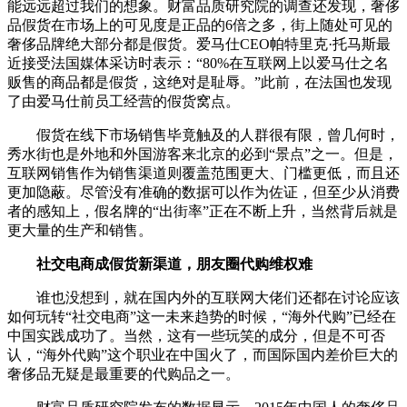
能远远超过我们的想象。财富品质研究院的调查还发现，奢侈
品假货在市场上的可见度是正品的6倍之多，街上随处可见的
奢侈品牌绝大部分都是假货。爱马仕CEO帕特里克·托马斯最
近接受法国媒体采访时表示：“80%在互联网上以爱马仕之名
贩售的商品都是假货，这绝对是耻辱。”此前，在法国也发现
了由爱马仕前员工经营的假货窝点。
假货在线下市场销售毕竟触及的人群很有限，曾几何时，
秀水街也是外地和外国游客来北京的必到“景点”之一。但是，
互联网销售作为销售渠道则覆盖范围更大、门槛更低，而且还
更加隐蔽。尽管没有准确的数据可以作为佐证，但至少从消费
者的感知上，假名牌的“出街率”正在不断上升，当然背后就是
更大量的生产和销售。
社交电商成假货新渠道，
朋友圈代购维权难
谁也没想到，就在国内外的互联网大佬们还都在讨论应该
如何玩转“社交电商”这一未来趋势的时候，“海外代购”已经在
中国实践成功了。当然，这有一些玩笑的成分，但是不可否
认，“海外代购”这个职业在中国火了，而国际国内差价巨大的
奢侈品无疑是最重要的代购品之一。