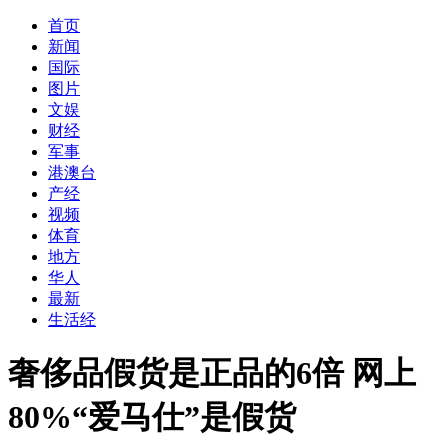
首页
新闻
国际
图片
文娱
财经
军事
港澳台
产经
视频
体育
地方
华人
最新
生活经
奢侈品假货是正品的6倍 网上
80%“爱马仕”是假货