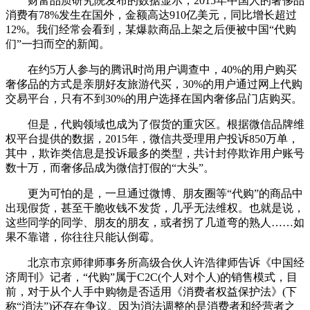
财富品质研究院发布的数据显示，2015年中国人的奢侈品
消费有78%发生在国外，金额高达910亿美元，同比增长超过
12%。我们经常会看到，某爆款商品上架之后便被中国“代购
们”一扫而空的新闻。
在约5万人参与的腾讯时尚用户调查中，40%的用户购买
奢侈品的方式是亲朋好友旅游代买，30%的用户通过网上代购
交易平台，只有不到30%的用户选择在国内奢侈品门店购买。
但是，代购领域也成为了假货的重灾区。根据微信品牌维
权平台提供的数据，2015年，微信共受理用户投诉850万单，
其中，欺诈类信息是投诉最多的类型，共计封停欺诈用户账号
数十万，而奢侈品成为微信打假的“大头”。
更为可怕的是，一旦通过微博、朋友圈等“代购”的商品中
出现假货，甚至干脆收钱不发货，几乎无法维权。也就是说，
这些同学的同学、朋友的朋友，或者拐了几道弯的熟人……如
果不靠谱，你往往只能认倒霉。
北京市京师律师事务所高级合伙人许浩律师告诉《中国经
济周刊》记者，“代购”属于C2C(个人对个人)的销售模式，目
前，对于从个人手中购物是否适用《消费者权益保护法》(下
称“消法”)还存在争议。因为消法调整的是消费者和经营者之