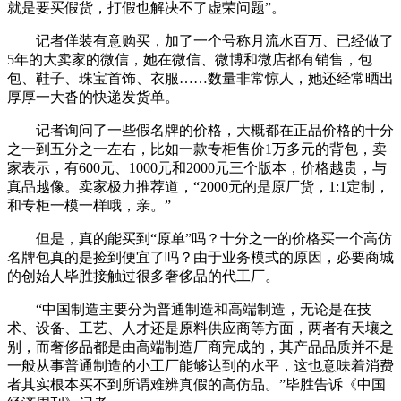
就是要买假货，打假也解决不了虚荣问题”。
记者佯装有意购买，加了一个号称月流水百万、已经做了
5年的大卖家的微信，她在微信、微博和微店都有销售，包
包、鞋子、珠宝首饰、衣服……数量非常惊人，她还经常晒出
厚厚一大沓的快递发货单。
记者询问了一些假名牌的价格，大概都在正品价格的十分
之一到五分之一左右，比如一款专柜售价1万多元的背包，卖
家表示，有600元、1000元和2000元三个版本，价格越贵，与
真品越像。卖家极力推荐道，“2000元的是原厂货，1:1定制，
和专柜一模一样哦，亲。”
但是，真的能买到“原单”吗？十分之一的价格买一个高仿
名牌包真的是捡到便宜了吗？由于业务模式的原因，必要商城
的创始人毕胜接触过很多奢侈品的代工厂。
“中国制造主要分为普通制造和高端制造，无论是在技
术、设备、工艺、人才还是原料供应商等方面，两者有天壤之
别，而奢侈品都是由高端制造厂商完成的，其产品品质并不是
一般从事普通制造的小工厂能够达到的水平，这也意味着消费
者其实根本买不到所谓难辨真假的高仿品。”毕胜告诉《中国