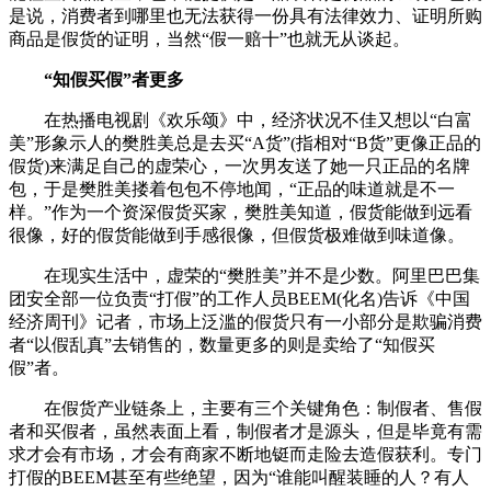
是说，消费者到哪里也无法获得一份具有法律效力、证明所购
商品是假货的证明，当然“假一赔十”也就无从谈起。
“知假买假”者更多
在热播电视剧《欢乐颂》中，经济状况不佳又想以“白富
美”形象示人的樊胜美总是去买“A货”(指相对“B货”更像正品的
假货)来满足自己的虚荣心，一次男友送了她一只正品的名牌
包，于是樊胜美搂着包包不停地闻，“正品的味道就是不一
样。”作为一个资深假货买家，樊胜美知道，假货能做到远看
很像，好的假货能做到手感很像，但假货极难做到味道像。
在现实生活中，虚荣的“樊胜美”并不是少数。阿里巴巴集
团安全部一位负责“打假”的工作人员BEEM(化名)告诉《中国
经济周刊》记者，市场上泛滥的假货只有一小部分是欺骗消费
者“以假乱真”去销售的，数量更多的则是卖给了“知假买
假”者。
在假货产业链条上，主要有三个关键角色：制假者、售假
者和买假者，虽然表面上看，制假者才是源头，但是毕竟有需
求才会有市场，才会有商家不断地铤而走险去造假获利。专门
打假的BEEM甚至有些绝望，因为“谁能叫醒装睡的人？有人