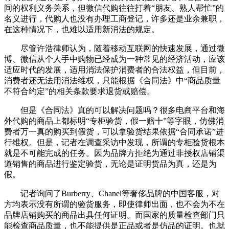
间的权利义务关系，但微信代购往往打着“朋友、熟人帮忙”的
名义进行，代购人也没有办理工商登记，许多还是业余兼职，
在这种情况下，也难以适用新消法的规定。
尽管许浩律师认为，随着移动互联网的快速发展，通过微
博、微信从个人手中购物已经成为一种常见的经济活动，应该
适应时代的发展，适用消法保护消费者的合法权益，但目前，
消费者还无法用消法维权，只能根据《合同法》中“商品质量
不符合约定”的相关条款要求退货或赔偿。
但是《合同法》真的可以解决问题吗？很多电商平台和海
外代购的商品上都标明“专柜验货，假一赔十”等字眼，仿佛消
费者万一真的购买到假货，可以拿验货结果依据“合同承诺”进
行维权。但是，记者在调查采访中发现，所谓的专柜验货根本
就是不可能完成的任务。因为品牌方拒绝为通过非授权店铺渠
道销售的商品进行鉴定验货，无论是证明货品为真，还是为
假。
记者询问了Burberry、Chanel等奢侈品牌的中国客服，对
方均表示没有所谓的验货服务，即使律师出面，也不会为不在
品牌店铺购买的商品出具任何证明。而国家的质量检查部门只
能检查商品质量，也不能提供是正品或者是仿品的证明。也就