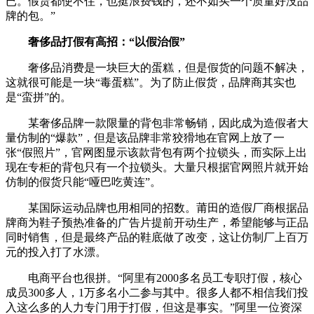
已。假货都使不住，也挺浪费钱的，还不如买一个质量好没品
牌的包。”
奢侈品打假有高招：“以假治假”
奢侈品消费是一块巨大的蛋糕，但是假货的问题不解决，
这就很可能是一块“毒蛋糕”。为了防止假货，品牌商其实也
是“蛮拼”的。
某奢侈品牌一款限量的背包非常畅销，因此成为造假者大
量仿制的“爆款”，但是该品牌非常狡猾地在官网上放了一
张“假照片”，官网图显示该款背包有两个拉锁头，而实际上出
现在专柜的背包只有一个拉锁头。大量只根据官网照片就开始
仿制的假货只能“哑巴吃黄连”。
某国际运动品牌也用相同的招数。莆田的造假厂商根据品
牌商为鞋子预热准备的广告片提前开动生产，希望能够与正品
同时销售，但是最终产品的鞋底做了改变，这让仿制厂上百万
元的投入打了水漂。
电商平台也很拼。“阿里有2000多名员工专职打假，核心
成员300多人，1万多名小二参与其中。很多人都不相信我们投
入这么多的人力专门用于打假，但这是事实。”阿里一位资深