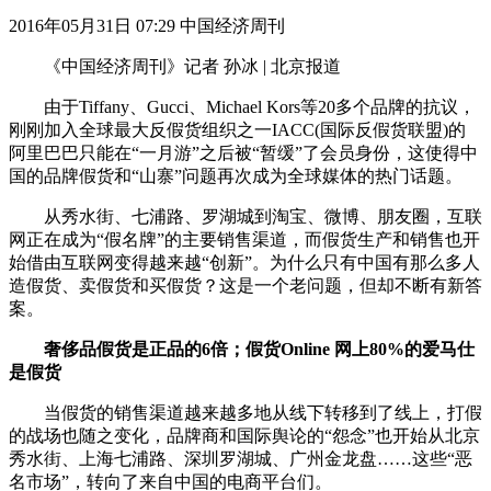
2016年05月31日 07:29 中国经济周刊
《中国经济周刊》记者 孙冰 | 北京报道
由于Tiffany、Gucci、Michael Kors等20多个品牌的抗议，
刚刚加入全球最大反假货组织之一IACC(国际反假货联盟)的
阿里巴巴只能在“一月游”之后被“暂缓”了会员身份，这使得中
国的品牌假货和“山寨”问题再次成为全球媒体的热门话题。
从秀水街、七浦路、罗湖城到淘宝、微博、朋友圈，互联
网正在成为“假名牌”的主要销售渠道，而假货生产和销售也开
始借由互联网变得越来越“创新”。为什么只有中国有那么多人
造假货、卖假货和买假货？这是一个老问题，但却不断有新答
案。
奢侈品假货是正品的6倍；假货Online 网上80%的爱马仕
是假货
当假货的销售渠道越来越多地从线下转移到了线上，打假
的战场也随之变化，品牌商和国际舆论的“怨念”也开始从北京
秀水街、上海七浦路、深圳罗湖城、广州金龙盘……这些“恶
名市场”，转向了来自中国的电商平台们。