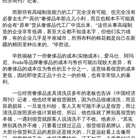
经济周刊》记者。
而那些有高端制造能力的工厂完全没有可能、也完全没有
必要去生产“高仿”奢侈品牟那点儿小利，而且也根本不可能真
的会有“原单”货从奢侈品代工厂中流出来。“这些从事高端制
造的企业非常低调，甚至大众都不知道名字，但他们实力雄
厚，有的企业几乎是半座城市，所用布料的棉花都是自己在新
疆的棉田里种出来的。”毕胜说。
毕胜揭秘了一些奢侈品的成本(实物成本)，爱马仕、阿玛
尼、Prada等品牌奢侈品的成本与售价可能出现较大差异，有
的奢侈品的成本仅为售价的五十分之一。这意味着假货的成本
更低，因此即使卖正品十分之一的价格，也有非常惊人的暴
利。
一位经营奢侈品皮具清洗店多年的老板也告诉《中国经济
周刊》记者，他也经常被假货困扰，因为仿品很难清洗，而且
容易损坏，一旦发生纠纷，客人又有可能不承认是假货，而让
清洗店按照原价值计算赔偿。所以，他也练就了辨别真假货的
本领，一遇到假货就跟客人说清洗不了不收。他表示，“其实
辨别真伪并不难，只要看过摸过正品，假货很容易辨认，因为
大部分假货和正品的差距还是很大的，只是远处看上去像而