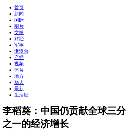
首页
新闻
国际
图片
文娱
财经
军事
港澳台
产经
视频
体育
地方
华人
最新
生活经
李稻葵：中国仍贡献全球三分
之一的经济增长