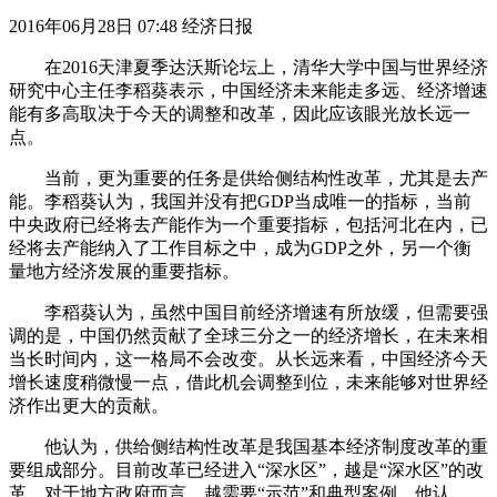
2016年06月28日 07:48 经济日报
在2016天津夏季达沃斯论坛上，清华大学中国与世界经济
研究中心主任李稻葵表示，中国经济未来能走多远、经济增速
能有多高取决于今天的调整和改革，因此应该眼光放长远一
点。
当前，更为重要的任务是供给侧结构性改革，尤其是去产
能。李稻葵认为，我国并没有把GDP当成唯一的指标，当前
中央政府已经将去产能作为一个重要指标，包括河北在内，已
经将去产能纳入了工作目标之中，成为GDP之外，另一个衡
量地方经济发展的重要指标。
李稻葵认为，虽然中国目前经济增速有所放缓，但需要强
调的是，中国仍然贡献了全球三分之一的经济增长，在未来相
当长时间内，这一格局不会改变。从长远来看，中国经济今天
增长速度稍微慢一点，借此机会调整到位，未来能够对世界经
济作出更大的贡献。
他认为，供给侧结构性改革是我国基本经济制度改革的重
要组成部分。目前改革已经进入“深水区”，越是“深水区”的改
革，对于地方政府而言，越需要“示范”和典型案例。他认