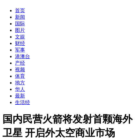
首页
新闻
国际
图片
文娱
财经
军事
港澳台
产经
视频
体育
地方
华人
最新
生活经
国内民营火箭将发射首颗海外
卫星 开启外太空商业市场