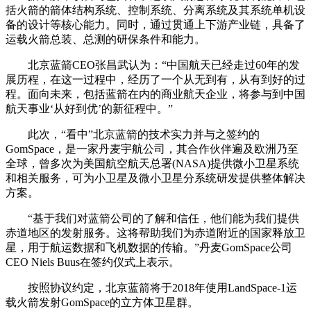
括火箭的箭体结构系统、控制系统、分离系统及其系统单机设
备的设计等核心能力。同时，通过贯通上下游产业链，具备了
运载火箭总装、总测的研保条件和能力。
北京蓝箭CEO张昌武认为：“中国航天已经走过60年的发
展历程，在这一过程中，经历了一个从无到有，从有到好的过
程。面向未来，包括蓝箭在内的商业航天企业，将参与到中国
航天事业‘从好到优’的新征程中。”
此次，“看中”北京蓝箭的技术实力并与之签约的
GomSpace，是一家丹麦宇航公司，其合作伙伴遍及欧洲乃至
全球，曾多次为美国航空航天总署(NASA)提供微小卫星系统
和相关服务，可为小卫星及微小卫星分系统研发提供整体解决
方案。
“基于我们对蓝箭公司的了解和信任，他们能为我们提供
赤道地区的发射服务。这将帮助我们为赤道附近的国家释放卫
星，用于航运数据和飞机数据的传输。”丹麦GomSpace公司
CEO Niels Buus在签约仪式上表示。
按照协议约定，北京蓝箭将于2018年使用LandSpace-1运
载火箭发射GomSpace的立方体卫星群。