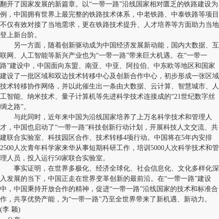
翻开了国家发展的新篇章。以“一带一路”沿线国家相对匮乏的铁路建设为
例，中国拥有世界上最完整的铁路技术体系，中老铁路、中泰铁路等项目
不仅有效对接了当地需求，更在铁路技术提升、人才培养等方面助力当地
登上新台阶。
另一方面，随着创新驱动成为中国经济发展新动能，国内大数据、互
联网、人工智能等新兴产业也为“一带一路”带来巨大机遇。在“一带一
路”建设中，中国面向东盟、南亚、中亚、阿拉伯、中东欧等地区和国家
建设了一批区域和双边技术转移中心及创新合作中心，初步形成一张区域
技术转移协作网络，并以此催生出一条由大数据、云计算、智慧城市、人
工智能、纳米技术、量子计算机等先进科学技术连接成的“21世纪数字丝
绸之路”。
与此同时，近年来中国为沿线国家培养了上万名科学技术和管理人
才，中国也启动了“一带一路”科技创新行动计划，开展科技人文交流、共
建联合实验室、科技园区合作、技术转移4项行动。中国将在5年内安排
2500人次青年科学家来华从事短期科研工作，培训5000人次科学技术和管
理人员，投入运行50家联合实验室。
事实证明，在世界多极化、经济全球化、社会信息化、文化多样化深
入发展的当下，中国正走在世界变革创新的最前沿。在“一带一路”建设
中，中国秉持开放合作的精神，促进“一带一路”沿线国家的技术和标准合
作，共享优势产能，为“一带一路”乃至全世界带来了新机遇、新动力。
(李 颖)