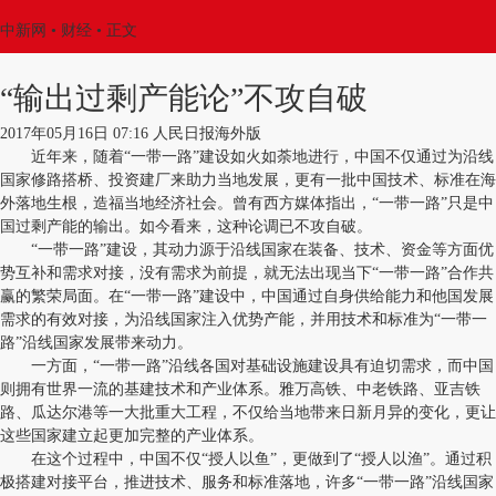
中新网
•
财经
• 正文
“输出过剩产能论”不攻自破
2017年05月16日 07:16 人民日报海外版
近年来，随着“一带一路”建设如火如荼地进行，中国不仅通过为沿线
国家修路搭桥、投资建厂来助力当地发展，更有一批中国技术、标准在海
外落地生根，造福当地经济社会。曾有西方媒体指出，“一带一路”只是中
国过剩产能的输出。如今看来，这种论调已不攻自破。
“一带一路”建设，其动力源于沿线国家在装备、技术、资金等方面优
势互补和需求对接，没有需求为前提，就无法出现当下“一带一路”合作共
赢的繁荣局面。在“一带一路”建设中，中国通过自身供给能力和他国发展
需求的有效对接，为沿线国家注入优势产能，并用技术和标准为“一带一
路”沿线国家发展带来动力。
一方面，“一带一路”沿线各国对基础设施建设具有迫切需求，而中国
则拥有世界一流的基建技术和产业体系。雅万高铁、中老铁路、亚吉铁
路、瓜达尔港等一大批重大工程，不仅给当地带来日新月异的变化，更让
这些国家建立起更加完整的产业体系。
在这个过程中，中国不仅“授人以鱼”，更做到了“授人以渔”。通过积
极搭建对接平台，推进技术、服务和标准落地，许多“一带一路”沿线国家