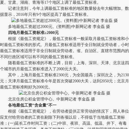
夏、甘肃、湖南、青海等17个地区上调了最低工资标准。
记者注意到，今年上调最低工资标准的地区数量较去年大幅增加。数
据显示，2016年只有9个地区提高了最低工资标准。
多地最低工资超过2000元。(资料图)中新网记者 李金磊 摄
四地月最低工资标准≥2000元
根据《最低工资规定》，最低工资标准一般采取月最低工资标准和小
时最低工资标准的形式。月最低工资标准适用于全日制就业劳动者，小时
最低工资标准适用于非全日制就业劳动者。省、自治区、直辖市范围内的
不同行政区域可以有不同的最低工资标准。
随着最低工资标准的不断上调，目前，上海、深圳、天津、北京这四
个城市的月最低工资标准进入了2000元大关。
其中，上海月最低工资标准2300元，为全国最高；深圳次之，为2130
元；天津月最低工资标准今年是首次突破2000大关，达到2050元；北京月
最低工资标准刚好为2000元。
北京住房公积金管理中心。中新网记者 李金磊 摄
各地最低工资“含金量”不一
根据《最低工资规定》，在劳动者提供正常劳动的情况下，用人单位
应支付给劳动者的工资在剔除下列各项以后，不得低于当地最低工资标
准：(一)延长工作时间工资；(二)中班、夜班、高温、低温、井下、有毒