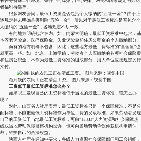
有害等特殊工作环境、条件下的津贴；(三)法律、法规和国家规定的劳动
者福利待遇等。
很多网友会问，最低工资里是否包括个人缴纳的“五险一金”？由于上
述规定并未明确是否剔除“五险一金”，所以对于最低工资标准是否包含个
人缴纳的“五险一金”，各地规定不尽一致。
有的地方明确包含在内。如，内蒙古明确，最低工资标准中包含：基
本养老保险金、医疗保险金、失业保险金和住房公积金的个人缴纳部分。
而有的地方明确不包含，因此，这些地方最低工资标准的“含金量”也
就更高一些。如，北京、上海明确，劳动者个人应缴纳的各项社会保险费
和住房公积金，不作为最低工资标准的组成部分，用人单位应按规定另行
支付。
领到钱的农民工正在清点工资。 图片来源：视觉中国
工资低于最低工资标准怎么办？
如果职工发现自己的工资标准低于当地的最低工资标准，该怎么办
呢？
对此，山西省人社厅表示，最低工资标准只是一个保障标准，不是分
配标准，不能把最低工资标准作为单位工资的发放标准。如果劳动者发现
自己的工资低于当地最低工资标准，可向“12333”人力资源和社会保障热
线或当地劳动保障监察机构投诉，也可向当地劳动争议仲裁机构申请仲
裁，维护自己的合法权益。
陕西人社厅在通知中要求，各级人力资源社会保障部门和工会组织，