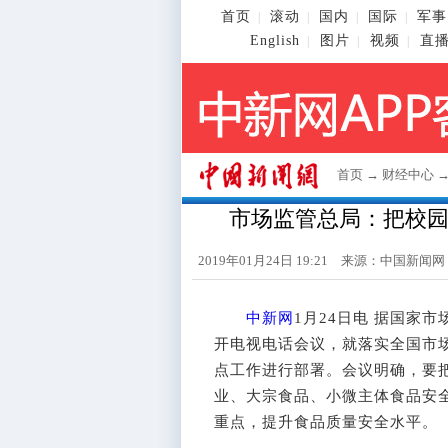
首页
滚动
国内
国际
军事
|
|
|
|
English
图片
视频
直
|
|
|
首页
→
财经中心
市场监管总局：把校
2019年01月24日 19:21 来源：
中国新闻网
中新网
1月24日电 据国家
开电视电话会议，就落实全国市场
点工作进行部署。会议明确，要
业、大宗食品、小微主体食品安
重点，提升食品质量安全水平。