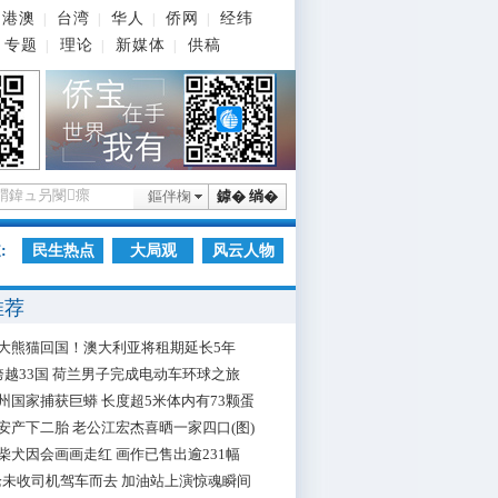
港澳
台湾
华人
侨网
经纬
|
|
|
|
专题
理论
新媒体
供稿
|
|
|
鏂伴椈
鎼� 绱�
:
民生热点
大局观
风云人物
推荐
大熊猫回国！澳大利亚将租期延长5年
跨越33国 荷兰男子完成电动车环球之旅
州国家捕获巨蟒 长度超5米体内有73颗蛋
安产下二胎 老公江宏杰喜晒一家四口(图)
柴犬因会画画走红 画作已售出逾231幅
枪未收司机驾车而去 加油站上演惊魂瞬间