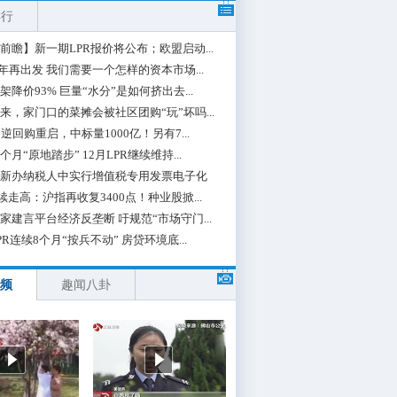
排行
前瞻】新一期LPR报价将公布；欧盟启动...
0年再出发 我们需要一个怎样的资本市场...
架降价93% 巨量“水分”是如何挤出去...
来，家门口的菜摊会被社区团购“玩”坏吗...
期逆回购重启，中标量1000亿！另有7...
个月“原地踏步” 12月LPR继续维持...
新办纳税人中实行增值税专用发票电子化
续走高：沪指再收复3400点！种业股掀...
家建言平台经济反垄断 吁规范“市场守门...
PR连续8个月“按兵不动” 房贷环境底...
频
趣闻八卦