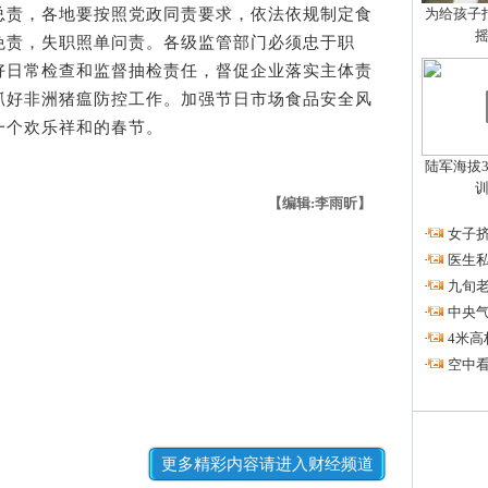
责，各地要按照党政同责要求，依法依规制定食
为给孩子拍
免责，失职照单问责。各级监管部门必须忠于职
好日常检查和监督抽检责任，督促企业落实主体责
抓好非洲猪瘟防控工作。加强节日市场食品安全风
一个欢乐祥和的春节。
陆军海拔3
【编辑:李雨昕】
·
女子挤
·
医生私
·
九旬
·
中央
·
4米高
·
空中看
更多精彩内容请进入财经频道