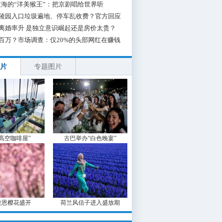
海的“洋美猴王”：把京剧唱给世界听
陵园入口垃圾遍地、停车乱收费？官方回应
离婚率升 是独立意识崛起还是房价太贵？
百万？市场调查：仅20%的头部网红在赚钱
片
专题图片
“高空咖啡屋”
古巴举办“白色晚宴”
波恩樱花盛开
荷兰风信子进入盛放期