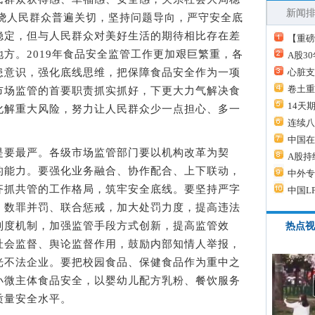
新闻
围绕人民群众普遍关切，坚持问题导向，严守安全底
稳定，但与人民群众对美好生活的期待相比存在差
【重磅
方。2019年食品安全监管工作更加艰巨繁重，各
A股3
患意识，强化底线思维，把保障食品安全作为一项
心脏支
卷土重
市场监管的首要职责抓实抓好，下更大力气解决食
14天
化解重大风险，努力让人民群众少一点担心、多一
连续八
中国在
要最严。各级市场监管部门要以机构改革为契
A股持
的能力。要强化业务融合、协作配合、上下联动，
中外专
齐抓共管的工作格局，筑牢安全底线。要坚持严字
中国L
、数罪并罚、联合惩戒，加大处罚力度，提高违法
制度机制，加强监管手段方式创新，提高监管效
热点视
社会监督、舆论监督作用，鼓励内部知情人举报，
光不法企业。要把校园食品、保健食品作为重中之
小微主体食品安全，以婴幼儿配方乳粉、餐饮服务
质量安全水平。