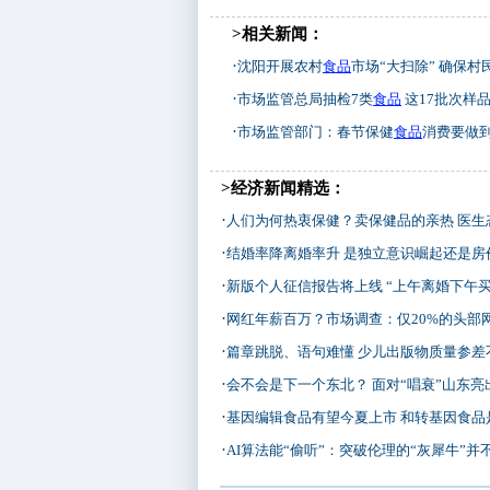
>相关新闻：
·
沈阳开展农村
食品
市场“大扫除” 确保村民舌
·
市场监管总局抽检7类
食品
这17批次样
·
市场监管部门：春节保健
食品
消费要做到“五个
>经济新闻精选：
·
人们为何热衷保健？卖保健品的亲热 医生
·
结婚率降离婚率升 是独立意识崛起还是房
·
新版个人征信报告将上线 “上午离婚下午买房
·
网红年薪百万？市场调查：仅20%的头部
·
篇章跳脱、语句难懂 少儿出版物质量参差
·
会不会是下一个东北？ 面对“唱衰”山东亮出
·
基因编辑食品有望今夏上市 和转基因食品是一
·
AI算法能“偷听”：突破伦理的“灰犀牛”并