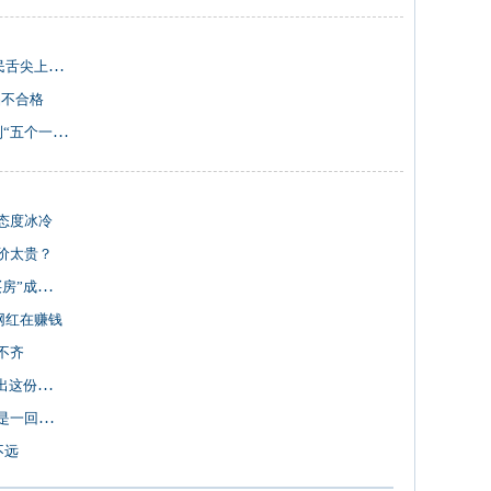
尖上的安全
品不合格
一律”谨防受骗
态度冰冷
价太贵？
”成过去
网红在赚钱
不齐
这份榜单
回事吗？
不远