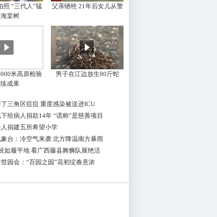
照 “三代人”猛
父亲牺牲 21年后女儿从警
摇海棠树
000米高原检验
男子在江边放生80斤蛇
训练成果
了三角区痘痘 重度感染被送进ICU
下给病人捐款14年 “谎称”是慈善项目
老人捐建五所希望小学
气象台：冷空气来袭 北方降温南方暴雨
桩如履平地 看广西藤县舞狮队展绝活
世园会：“百园之园”花初绽春意浓