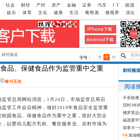
社会
财经
产经
房产
金融
证券
汽车
I T
能源
|
|
|
|
|
|
|
|
|
|
播
娱乐
体育
文化
健康
生活
葡萄酒
微视界
演出
|
|
|
|
|
|
|
|
|
→
财经频道
大
中
小
字号：
园食品、保健食品作为监管重中之重
财经频道
参与互动
阅读
·
不舍旅澳
市场监管总局网站消息，1月24日，市场监管总局召
·
历时3年
监管工作会议精神，做好2019年食品安全监管重
·
佛罗里达
把校园食品、保健食品作为重中之重，抓好大型企
·
福原爱平
全，以婴幼儿配方乳粉、餐饮服务业、农村市场为
·
加拿大一
·
加油