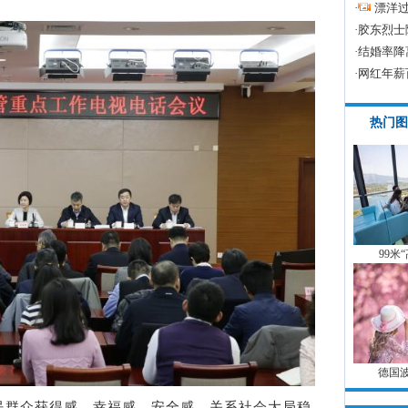
·
漂洋过
·
胶东烈士
·
结婚率降
·
网红年薪
热门图
99米
德国
群众获得感、幸福感、安全感，关系社会大局稳