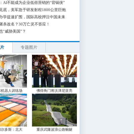
：AI不能成为企业低俗营销的“背锅侠”
见底，美军急于研发射程1800公里巨炮
办学提速扩围，国际高校押注中国未来
屠杀改名？30万亡灵不答应！
也“威胁美国”？
片
专题图片
形机器人训练场
佛得角门将沃津尼亚亮
鄂尔多斯：北大
重庆武隆波浪公路蜿蜒