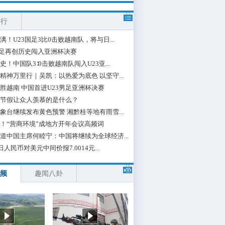
排行
漓！U23国足3比0击败越南队，将与日...
国足再创历史闯入亚洲杯决赛
史！中国队3∶0击败越南队闯入U23亚...
精神万里行｜吴凯：以热爱为底色 以坚守...
胜越南 中国首进U23男足亚洲杯决赛
节假让众人羡慕的是什么？
象台继续发布黄色预警 湘黔桂等地有雨雪...
！“营商环境”成地方开年会议高频词
道中国主席何睦宁：中国将继续为全球经济...
日人民币对美元中间价报7.0014元...
频
趣闻八卦