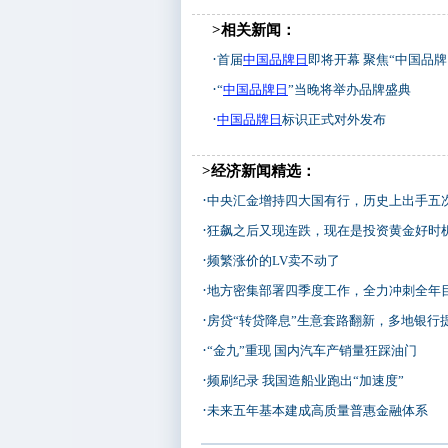
>相关新闻：
·
首届
中国品牌日
即将开幕 聚焦“中国品牌
·
“
中国品牌日
”当晚将举办品牌盛典
·
中国品牌日
标识正式对外发布
>经济新闻精选：
·
中央汇金增持四大国有行，历史上出手五次，三次增持在
·
狂飙之后又现连跌，现在是投资黄金好时
·
频繁涨价的LV卖不动了
·
地方密集部署四季度工作，全力冲刺全年
·
房贷“转贷降息”生意套路翻新，多地银行提示贷
·
“金九”重现 国内汽车产销量狂踩油门
·
频刷纪录 我国造船业跑出“加速度”
·
未来五年基本建成高质量普惠金融体系