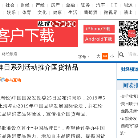
社会
财经
产经
房产
金融
证券
汽车
I T
能源
|
|
|
|
|
|
|
|
|
|
播
娱乐
体育
文化
健康
生活
葡萄酒
微视界
演出
|
|
|
|
|
|
|
|
|
→
财经频道
大
中
小
字号：
牌日系列活动推介国货精品
财经频道
参与互动
阅读
·
金价收复
者 周锐)中国国家发改委25日发布消息称，2019年5
·
美日联手
上海举办2019年中国品牌发展国际论坛，并在论
·
丝路乐舞
主品牌消费品体验区，宣传推介国货精品。
·
五箭齐发
·
西藏寄宿
院批准设立首个“中国品牌日”，希望通过举办中国
笼”
高品质消费品魅力、增加自主品牌情感、提振国货