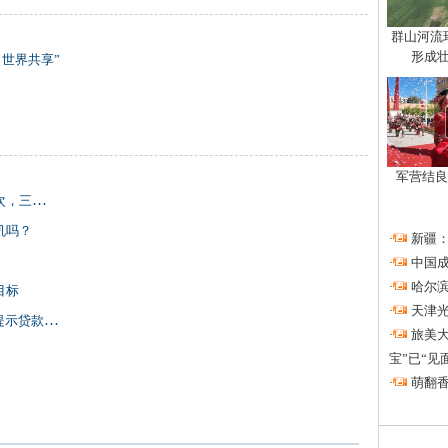
群山河流
形成壮
 世界共享”
军营结良
市场底部
机吗？
·
新疆
·
中国成
·
哈尔滨
目标
·
天津光
款中介风险
·
旅美大
宝”已“见
·
萌翻香