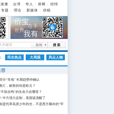
港澳
台湾
华人
侨网
经纬
|
|
|
|
专题
理论
新媒体
供稿
|
|
|
新闻
搜 索
:
民生热点
大局观
风云人物
推荐
部分“失地” 长期趋势待确认
救汇，献祭的却是欧元？
“不鼓自鸣”的生命力在哪里？
！中方强力反制，美国该清醒了
制是托举高原少年的光，不是西方脑补的“牢