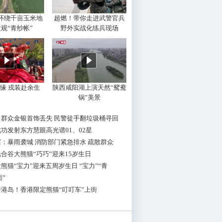
环绕千亩玉米地
超燃！带你走进武警官兵
观“青纱帐”
野外实战化练兵现场
缘 戎装赴余生
陕西咸阳湖上演天然“鸳鸯
锅”美景
：群众金银首饰丢失 民警徒手翻垃圾桶寻回
功发射东方慧眼高光谱01、02星
：暴雨袭城 消防部门紧急排水 疏散群众
合谷大熊猫“巧巧”迎来15岁生日
熊猫“宝力”迎来五周岁生日 “宝力”“青
面”
港岛！香港限定熊猫“叮叮车”上街