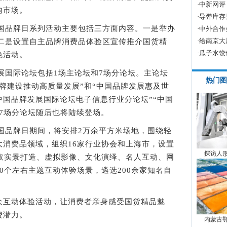
·
中新网评
内市场。
·
导弹库存
国品牌日系列活动主要包括三方面内容。一是举办
·
中外合作
·
给南京大
；二是设置自主品牌消费品体验区宣传推介国货精
·
瓜子水饺
色活动。
展国际论坛包括1场主论坛和7场分论坛。主论坛
热门图
牌建设推动高质量发展”和“中国品牌发展惠及世
中国品牌发展国际论坛电子信息行业分论坛”“中国
7场分论坛随后也将陆续登场。
国品牌日期间，将安排2万余平方米场地，围绕轻
大消费品领域，组织16家行业协会和上海市，设置
探访人
采取实景打造、虚拟影像、文化演绎、名人互动、网
0个左右主题互动体验场景，遴选200余家知名自
互动体验活动，让消费者亲身感受国货精品魅
费潜力。
内蒙古