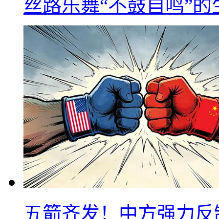
丝路乐舞“不鼓自鸣”
五箭齐发！中方强力反