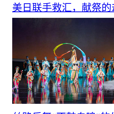
美日联手救汇，献祭的