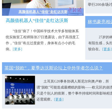
举行200余场
高颜值机器人“佳佳”走红达沃斯
高颜值机器人“佳佳”走红达沃斯
林书豪亮相
“佳佳”病了！中国科学技术大学多智能体系
统实验室工程师陈张27日透露说，由于高强度工
27岁的林书
作，“佳佳”有点过度疲劳，身体有点小小的毛
有陌生感，头
病。
[更多]
较自在。
[更多]
英国“脱欧”，夏季达沃斯论坛上中外学者怎么说？
土耳其G20事务协调人斯尼尔利奥卢称，所
谓“脱欧”可能造成最糟糕的影响——欧元区的崩
只是个别人的猜测，整个事件持续时间和影响程
还需观察。
[更多]