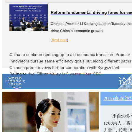
Reform fundamental driving force for e
Chinese Premier Li Keqiang said on Tuesday that
drive China's economic growth.
[
Read more
]
China to continue opening up to aid economic transition: Premier
Innovators pursue same efficiency goals but along different paths
Chinese premier vows further cooperation with Kyrgyzstanh
Beijing to rival Silicon Valley in 5 years: Uber CEO
论
2016夏
来自90多个
1700余人，
力量”，按照“