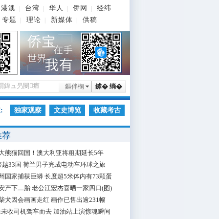
港澳
台湾
华人
侨网
经纬
|
|
|
|
专题
理论
新媒体
供稿
|
|
|
鏂伴椈
鎼� 绱�
:
独家观察
文史博览
收藏考古
推荐
大熊猫回国！澳大利亚将租期延长5年
跨越33国 荷兰男子完成电动车环球之旅
州国家捕获巨蟒 长度超5米体内有73颗蛋
安产下二胎 老公江宏杰喜晒一家四口(图)
柴犬因会画画走红 画作已售出逾231幅
枪未收司机驾车而去 加油站上演惊魂瞬间