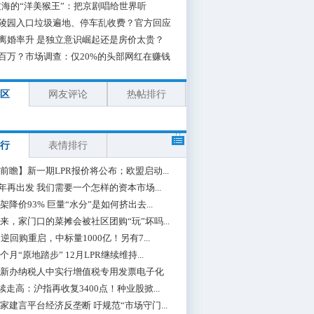
海的“洋美猴王”：把京剧唱给世界听
陵园入口垃圾遍地、停车乱收费？官方回应
离婚率升 是独立意识崛起还是房价太贵？
百万？市场调查：仅20%的头部网红在赚钱
区
网友评论
热帖排行
行
表情排行
前瞻】新一期LPR报价将公布；欧盟启动...
0年再出发 我们需要一个怎样的资本市场...
架降价93% 巨量“水分”是如何挤出去...
来，家门口的菜摊会被社区团购“玩”坏吗...
期逆回购重启，中标量1000亿！另有7...
个月“原地踏步” 12月LPR继续维持...
新办纳税人中实行增值税专用发票电子化
续走高：沪指再收复3400点！种业股掀...
家建言平台经济反垄断 吁规范“市场守门...