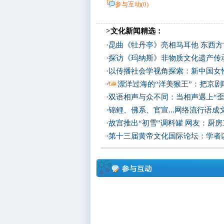
参与互动(
0
)
>文化新闻精选：
·
昆曲《牡丹亭》亮相马耳他 东西
·
探访《玛纳斯》非物质文化遗产传
·
以传播社会学视角探索：新中国女
·
漂洋过海的“洋美猴王”：把京剧
·
双语相声与众不同：当相声遇上“歪
·
锦鲤、佛系、官宣...网络流行语成
·
故宫推出“初雪”调料罐 网友：厨
·
第十三届黄帝文化国际论坛：学者