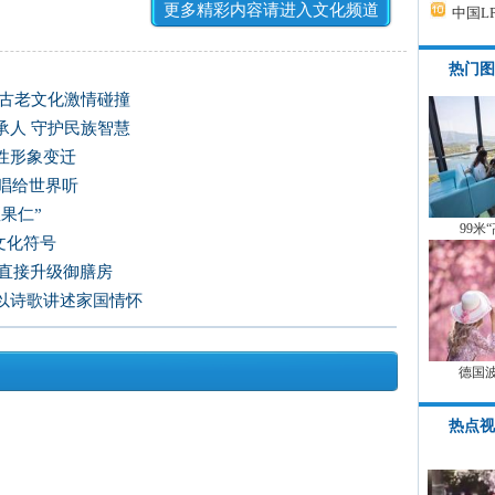
更多精彩内容请进入文化频道
中国L
热门图
方古老文化激情碰撞
承人 守护民族智慧
性形象变迁
唱给世界听
果仁”
99米
文化符号
房直接升级御膳房
以诗歌讲述家国情怀
德国
热点视