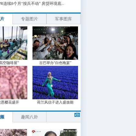
PR连续8个月“按兵不动” 房贷环境底...
片
专题图片
军事图库
“高空咖啡屋”
古巴举办“白色晚宴”
波恩樱花盛开
荷兰风信子进入盛放期
频
趣闻八卦