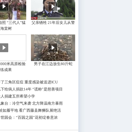
照 “三代人”猛
父亲牺牲 21年后女儿从警
摇海棠树
000米高原检验
男子在江边放生80斤蛇
训练成果
了三角区痘痘 重度感染被送进ICU
下给病人捐款14年 “谎称”是慈善项目
老人捐建五所希望小学
气象台：冷空气来袭 北方降温南方暴雨
桩如履平地 看广西藤县舞狮队展绝活
世园会：“百园之园”花初绽春意浓