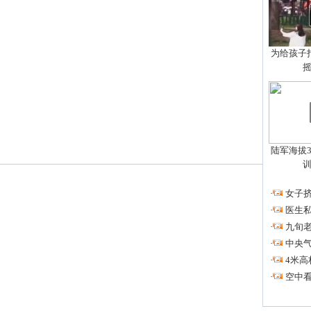
为给孩子拍
陆军海拔3
·
女子挤
·
医生私
·
九旬
·
中央
·
4米高
·
空中看