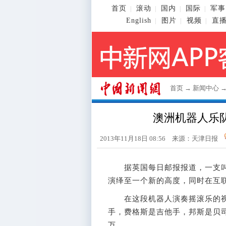
首页
滚动
国内
国际
军事
|
|
|
|
English
图片
视频
直
|
|
|
首页
→
新闻中心
澳洲机器人乐
2013年11月18日 08:56 来源：天津日报
据英国每日邮报报道，一支叫做
演绎至一个新的高度，同时在互
在这段机器人演奏摇滚乐的视
手，费格斯是吉他手，邦斯是贝司
万。