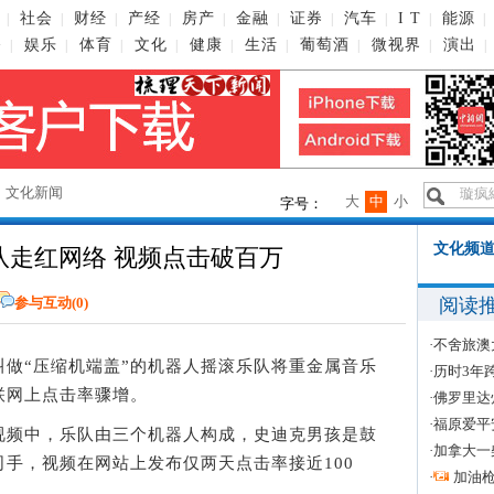
社会
财经
产经
房产
金融
证券
汽车
I T
能源
|
|
|
|
|
|
|
|
|
|
播
娱乐
体育
文化
健康
生活
葡萄酒
微视界
演出
|
|
|
|
|
|
|
|
|
→
文化新闻
大
中
小
字号：
文化频道
队走红网络 视频点击破百万
阅读
参与互动(
0
)
·
不舍旅澳
“压缩机端盖”的机器人摇滚乐队将重金属音乐
·
历时3年
联网上点击率骤增。
·
佛罗里达
·
福原爱平
频中，乐队由三个机器人构成，史迪克男孩是鼓
·
加拿大一
手，视频在网站上发布仅两天点击率接近100
·
加油