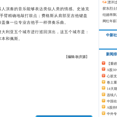
·
漂洋过
·
胶东烈士
人演奏的音乐能够表达类似人类的情感。史迪克
·
结婚率降
械手臂精确地敲打鼓点；费格斯从肩部至吉他键盘
·
网红年薪
膝盖像一位专业吉他手一样弹奏乐曲。
大利亚五个城市进行巡回演出，这五个城市是：
中新社
尔本和佩斯。
新闻排
【编辑:耿庆源】
【重磅
A股3
心脏支
卷土重
14天
连续八
中国在
A股持
中外专