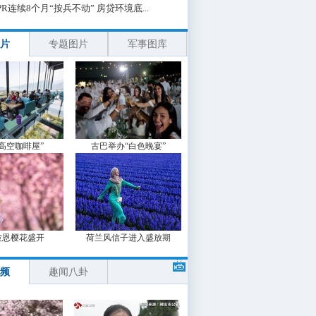
PR连续8个月“按兵不动” 房贷环境底...
片
专题图片
军事图库
“高空咖啡屋”
古巴举办“白色晚宴”
波恩樱花盛开
荷兰风信子进入盛放期
频
趣闻八卦