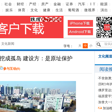
社会
财经
产经
房产
金融
证券
汽车
I T
能源
|
|
|
|
|
|
|
|
|
|
播
娱乐
体育
文化
健康
生活
葡萄酒
微视界
演出
|
|
|
|
|
|
|
|
|
→
文化新闻
大
中
小
字号：
文化频道
挖成孤岛 建设方：是原址保护
阅读
参与互动(
0
)
·
不舍旅澳
·
历时3年
·
佛罗里达
·
福原爱平
·
加拿大一
·
加油