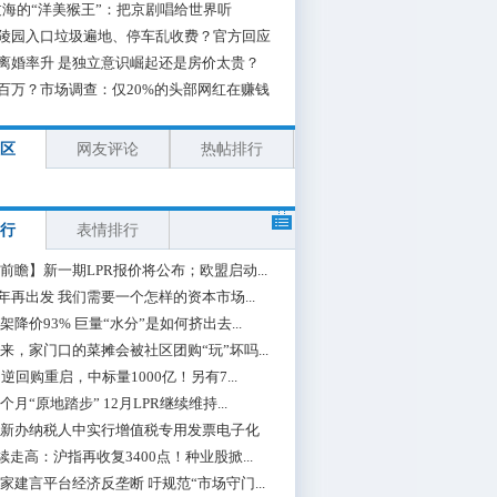
海的“洋美猴王”：把京剧唱给世界听
陵园入口垃圾遍地、停车乱收费？官方回应
离婚率升 是独立意识崛起还是房价太贵？
百万？市场调查：仅20%的头部网红在赚钱
区
网友评论
热帖排行
行
表情排行
前瞻】新一期LPR报价将公布；欧盟启动...
0年再出发 我们需要一个怎样的资本市场...
架降价93% 巨量“水分”是如何挤出去...
来，家门口的菜摊会被社区团购“玩”坏吗...
期逆回购重启，中标量1000亿！另有7...
个月“原地踏步” 12月LPR继续维持...
新办纳税人中实行增值税专用发票电子化
续走高：沪指再收复3400点！种业股掀...
家建言平台经济反垄断 吁规范“市场守门...