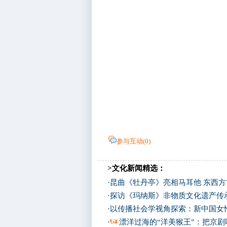
参与互动(
0
)
>文化新闻精选：
·
昆曲《牡丹亭》亮相马耳他 东西
·
探访《玛纳斯》非物质文化遗产传
·
以传播社会学视角探索：新中国女
·
漂洋过海的“洋美猴王”：把京剧