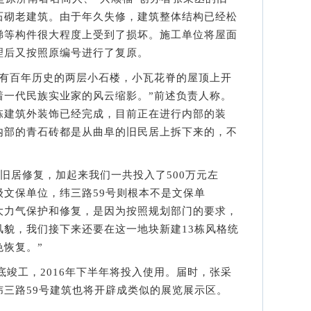
石砌老建筑。由于年久失修，建筑整体结构已经松
梯等构件很大程度上受到了损坏。施工单位将屋面
理后又按照原编号进行了复原。
百年历史的两层小石楼，小瓦花脊的屋顶上开
着一代民族实业家的风云缩影。”前述负责人称。
栋建筑外装饰已经完成，目前正在进行内部的装
内部的青石砖都是从曲阜的旧民居上拆下来的，不
旧居修复，加起来我们一共投入了500万元左
文保单位，纬三路59号则根本不是文保单
大力气保护和修复，是因为按照规划部门的要求，
风貌，我们接下来还要在这一地块新建13栋风格统
恢复。”
竣工，2016年下半年将投入使用。届时，张采
纬三路59号建筑也将开辟成类似的展览展示区。