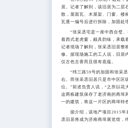
居。记者了解到，该旧居为二层
散，屋面瓦、木屋架、门窗、楼
瓦逐一编号后进行拆除，加固处
“张采丞宅是一座中西合璧、有
着西式老虎窗，颇具韵味，承载
记者现场了解到，张采丞旧居整
修。据现场施工的工人说，旧居
仅古色古香而且很有底蕴。
“纬三路59号的加固和张采丞
右。而张采丞旧居只是市中区区级
位。”前述负责人说，“之所以花
这两栋建筑保存了老济南的商埠
一的建筑，将这一片区的商埠特色
据介绍，该地产项目2015年底
丞旧居将成为济南商埠展览馆，