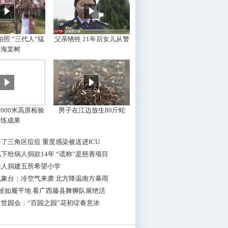
照 “三代人”猛
父亲牺牲 21年后女儿从警
摇海棠树
000米高原检验
男子在江边放生80斤蛇
训练成果
了三角区痘痘 重度感染被送进ICU
下给病人捐款14年 “谎称”是慈善项目
老人捐建五所希望小学
气象台：冷空气来袭 北方降温南方暴雨
桩如履平地 看广西藤县舞狮队展绝活
世园会：“百园之园”花初绽春意浓