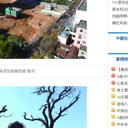
·
漂洋过
·
胶东烈士
·
结婚率降
·
网红年薪
中新社
新闻排
【重磅
采丞旧居被挖成“孤岛”
A股3
心脏支
卷土重
14天
连续八
中国在
A股持
中外专