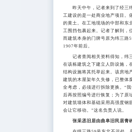
昨天中午，记者来到了经三纬
工建设的是一处商业地产项目。
的黄土。在工地现场的中部和东
工围挡包裹起来。记者了解到，
而建筑本身的门牌号原为纬三路
1907年前后。
记者查阅相关资料得知，纬三路
在该栋建筑之下建立人防设施，
结构设施将其托举起来。该房地
建筑的木屋架年久失修，已整体
全考虑，必须进行拆除更换。“
后再按照编号进行恢复；为了原
对建筑墙体和基础采用高强度钢
会让它移动。”这名负责人说。
张采丞旧居由曲阜旧民居青
在纬三路59号东北不远处，是