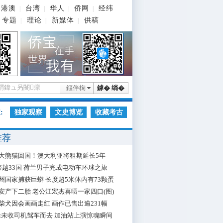
港澳
台湾
华人
侨网
经纬
|
|
|
|
专题
理论
新媒体
供稿
|
|
|
鏂伴椈
鎼� 绱�
:
独家观察
文史博览
收藏考古
推荐
大熊猫回国！澳大利亚将租期延长5年
跨越33国 荷兰男子完成电动车环球之旅
州国家捕获巨蟒 长度超5米体内有73颗蛋
安产下二胎 老公江宏杰喜晒一家四口(图)
柴犬因会画画走红 画作已售出逾231幅
枪未收司机驾车而去 加油站上演惊魂瞬间