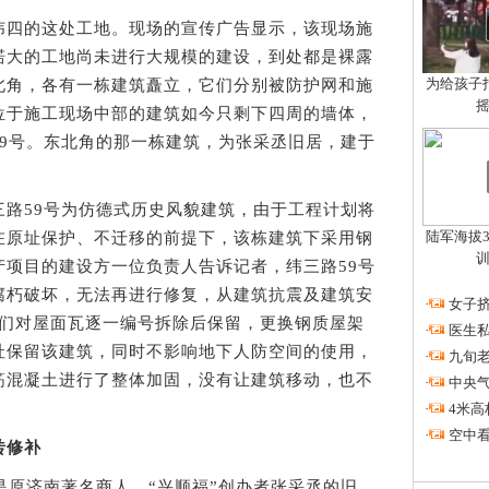
四的这处工地。现场的宣传广告显示，该现场施
偌大的工地尚未进行大规模的建设，到处都是裸露
为给孩子拍
北角，各有一栋建筑矗立，它们分别被防护网和施
位于施工现场中部的建筑如今只剩下四周的墙体，
59号。东北角的那一栋建筑，为张采丞旧居，建于
59号为仿德式历史风貌建筑，由于工程计划将
陆军海拔3
在原址保护、不迁移的前提下，该栋建筑下采用钢
产项目的建设方一位负责人告诉记者，纬三路59号
腐朽破坏，无法再进行修复，从建筑抗震及建筑安
·
女子挤
我们对屋面瓦逐一编号拆除后保留，更换钢质屋架
·
医生私
址保留该建筑，同时不影响地下人防空间的使用，
·
九旬
筋混凝土进行了整体加固，没有让建筑移动，也不
·
中央
·
4米高
·
空中看
砖修补
原济南著名商人、“兴顺福”创办者张采丞的旧