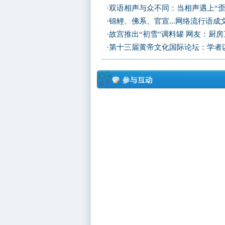
·
双语相声与众不同：当相声遇上“歪
·
锦鲤、佛系、官宣...网络流行语成
·
故宫推出“初雪”调料罐 网友：厨
·
第十三届黄帝文化国际论坛：学者