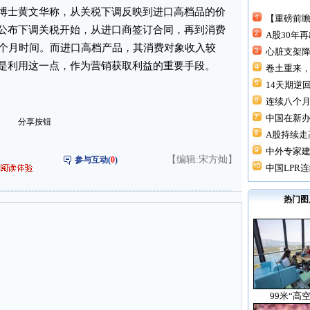
士黄文华称，从关税下调反映到进口高档品的价
【重磅前瞻
公布下调关税开始，从进口商签订合同，再到消费
A股30年
6个月时间。而进口高档产品，其消费对象收入较
心脏支架降价
是利用这一点，作为营销获取利益的重要手段。
卷土重来，
14天期逆回
连续八个月“
中国在新
分享按钮
A股持续走高
中外专家建
【编辑:宋方灿】
参与互动(
0
)
中国LPR连
热门图
99米“高