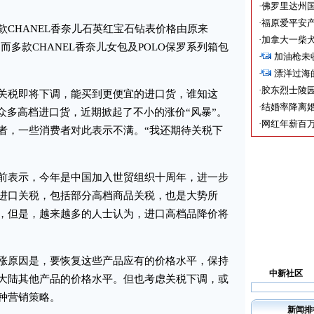
·
佛罗里达州国
·
福原爱平安产
HANEL香奈儿石英红宝石钻表价格由原来
·
加拿大一柴犬
币。而多款CHANEL香奈儿女包及POLO保罗系列箱包
·
加油枪未
·
漂洋过海
·
胶东烈士陵
税即将下调，能买到更便宜的进口货，谁知这
·
结婚率降离婚
众多高档进口货，近期掀起了不小的涨价“风暴”。
·
网红年薪百万
者，一些消费者对此表示不满。“我还期待关税下
表示，今年是中国加入世贸组织十周年，进一步
进口关税，包括部分高档商品关税，也是大势所
，但是，越来越多的人士认为，进口高档品降价将
原因是，要恢复这些产品应有的价格水平，保持
中新社区
大陆其他产品的价格水平。但也考虑关税下调，或
种营销策略。
新闻排