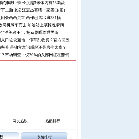
家捕获巨蟒 长度超5米体内有73颗蛋
下二胎 老公江宏杰喜晒一家四口(图)
因会画画走红 画作已售出逾231幅
收司机驾车而去 加油站上演惊魂瞬间
的“洋美猴王”：把京剧唱给世界听
园入口垃圾遍地、停车乱收费？官方回应
率升 是独立意识崛起还是房价太贵？
？市场调查：仅20%的头部网红在赚钱
网友热议
热贴排行
行
表情排行