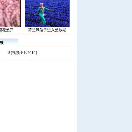
樱花盛开
荷兰风信子进入盛放期
频
${视频图片2010}