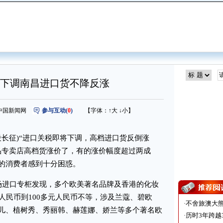
下调南昌进口货不降反涨
来源：中国新闻网
参与互动(
0
)
【字体：
↑大
↓小
】
段长征)“进口关税即将下调，高档进口货反倒涨
品专卖店高档货涨价了，有的涨价幅度超过两成
的消费者感到十分困惑。
进口专柜发现，多个欧美著名品牌及香港的化妆
人民币到100多元人民币不等，涉及兰蔻、碧欧
·
不舍旅澳大
儿、植树秀、秀丽韩、赫莲娜、娇兰等多个著名欧
·
历时3年跨越