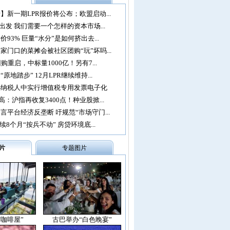
】新一期LPR报价将公布；欧盟启动...
再出发 我们需要一个怎样的资本市场...
93% 巨量“水分”是如何挤出去...
家门口的菜摊会被社区团购“玩”坏吗...
购重启，中标量1000亿！另有7...
原地踏步” 12月LPR继续维持...
办纳税人中实行增值税专用发票电子化
：沪指再收复3400点！种业股掀...
言平台经济反垄断 吁规范“市场守门...
续8个月“按兵不动” 房贷环境底...
片
专题图片
空咖啡屋”
古巴举办“白色晚宴”